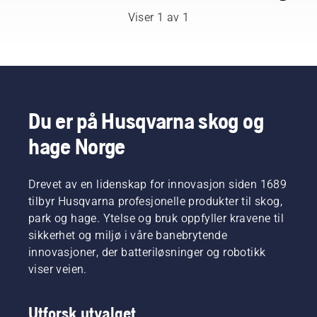
og
Viser 1 av 1
respekterte
ambassadører
håndplukket
blant de
aller
beste
fagfolkene
Du er på Husqvarna skog og
innen
hage Norge
skogbruk
og
parkarbeid
i deres
Drevet av en lidenskap for innovasjon siden 1689
respektive
tilbyr Husqvarna profesjonelle produkter til skog,
land. De
park og hage. Ytelse og bruk oppfyller kravene til
utgjør
sikkerhet og miljø i våre banebrytende
vårt H-
innovasjoner, der batteriløsninger og robotikk
Team.
Og det er
viser veien.
de som
er våre
Utforsk utvalget
aller