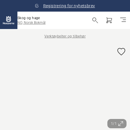
Registrering for nyhetsbrev
Skog og hage
NO, Norsk Bokmål
Verktøybelter og tilbehør
1/1