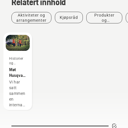
Relatert innhold
Aktiviteter og
Produkter
Kjøpsråd
arrangementer
og
innovasjoner
Historier
og
inspirasjon
Møt
Husqvarnas
H-Team
Vi har
– de
satt
kravstore
sammen
brukerne
en
våre
internasjonal
gruppe
med
høyt
kvalifiserte