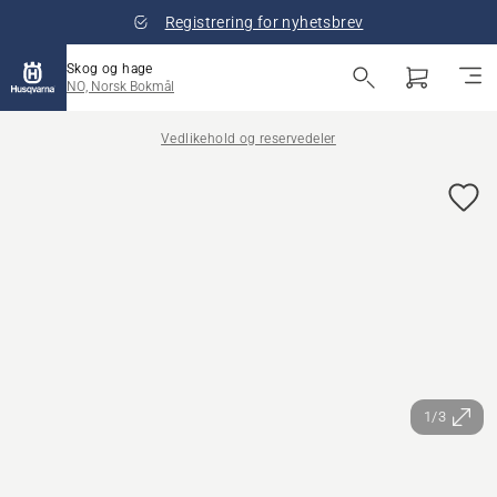
Registrering for nyhetsbrev
Skog og hage
NO, Norsk Bokmål
Vedlikehold og reservedeler
1/3