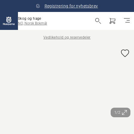
Registrering for nyhetsbrev
Skog og hage
NO, Norsk Bokmål
Vedlikehold og reservedeler
1/2