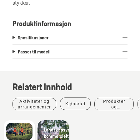
stykker.
Produktinformasjon
Spesifikasjoner
Passer til modell
Relatert innhold
Aktiviteter og
Produkter
Kjøpsråd
arrangementer
og
innovasjoner
Landskapsarbeid
Landskapsverktøy,
kommersielt