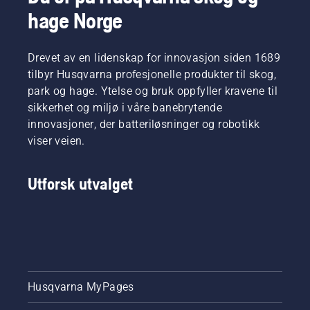
innen
hage Norge
skogbruk
og
parkarbeid
i deres
Drevet av en lidenskap for innovasjon siden 1689
respektive
tilbyr Husqvarna profesjonelle produkter til skog,
land. De
park og hage. Ytelse og bruk oppfyller kravene til
utgjør
sikkerhet og miljø i våre banebrytende
vårt H-
innovasjoner, der batteriløsninger og robotikk
Team.
Og det er
viser veien.
de som
er våre
Utforsk utvalget
aller
mest
krevende
kunder.
Husqvarna MyPages