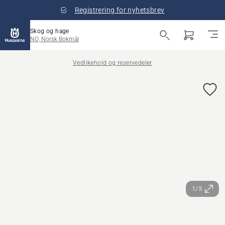
Registrering for nyhetsbrev
Skog og hage
NO, Norsk Bokmål
Vedlikehold og reservedeler
1/3