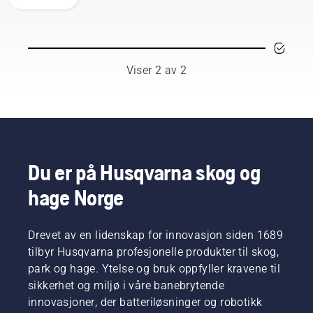
gruppe
med
høyt
kvalifiserte
og
Viser 2 av 2
respekterte
ambassadører
håndplukket
blant de
aller
beste
fagfolkene
Du er på Husqvarna skog og
innen
hage Norge
skogbruk
og
parkarbeid
i deres
Drevet av en lidenskap for innovasjon siden 1689
respektive
tilbyr Husqvarna profesjonelle produkter til skog,
land. De
park og hage. Ytelse og bruk oppfyller kravene til
utgjør
sikkerhet og miljø i våre banebrytende
vårt H-
innovasjoner, der batteriløsninger og robotikk
Team.