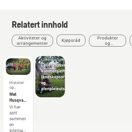
Relatert innhold
Aktiviteter og
Produkter
Kjøpsråd
arrangementer
og
innovasjoner
Landskapsarbeid
Landskapsverktøy,
kommersielt
landskapsarbeidsutstyr
og
Historier
og
plenpleieutstyr
inspirasjon
Møt
Husqvarnas
H-Team
Vi har
– de
satt
kravstore
sammen
brukerne
en
våre
internasjonal