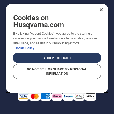
Cookies on
Husqvarna.com
By clicking “Accept Cookies”, you agree to the storing of
cookies on your device to enhance site navigation, analyze
© Husqvarna AB (utgiver). Med enerett. Angitte priser
site usage, and assist in our marketing efforts.
er veiledende priser. Alle oppgitte priser er veiledende
Cookie Policy
utsalgspriser (inkl. mva.) med mindre produktet er
tilgjengelig for direkte kjøp.
ACCEPT COOKIES
Erklæring om informasjonskapsler
Vilkår for bruk
Personvernbetingelser
Imprint
DO NOT SELL OR SHARE MY PERSONAL
Rapportering av mistanker om regelbrudd
Åpenhetsloven
INFORMATION
Likestilling