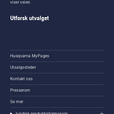
Og det er
viser veien.
de som
er våre
Utforsk utvalget
aller
mest
krevende
kunder.
Husqvarna MyPages
Utsalgssteder
Kontakt oss
Presserom
Se mer
Juridisk produktinformasjon