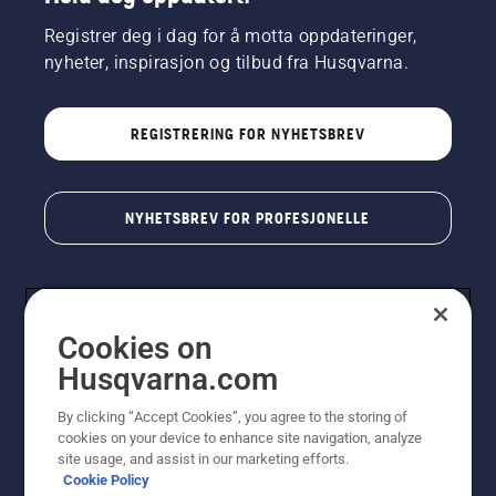
Registrer deg i dag for å motta oppdateringer,
nyheter, inspirasjon og tilbud fra Husqvarna.
REGISTRERING FOR NYHETSBREV
NYHETSBREV FOR PROFESJONELLE
Cookies on
Husqvarna.com
By clicking “Accept Cookies”, you agree to the storing of
cookies on your device to enhance site navigation, analyze
© Husqvarna AB (utgiver). Med enerett. Angitte priser
site usage, and assist in our marketing efforts.
er veiledende priser. Alle oppgitte priser er veiledende
Cookie Policy