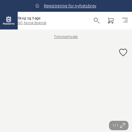
Registrering for nyhetsbrev
Skog og hage
NO, Norsk Bokmål
Trimmerhoder
1/1