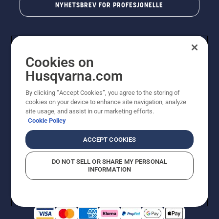
NYHETSBREV FOR PROFESJONELLE
Cookies on
Husqvarna.com
By clicking “Accept Cookies”, you agree to the storing of
cookies on your device to enhance site navigation, analyze
© Husqvarna AB (utgiver). Med enerett. Angitte priser
site usage, and assist in our marketing efforts.
er veiledende priser. Alle oppgitte priser er veiledende
Cookie Policy
utsalgspriser (inkl. mva.) med mindre produktet er
tilgjengelig for direkte kjøp.
ACCEPT COOKIES
Erklæring om informasjonskapsler
Vilkår for bruk
Personvernbetingelser
Imprint
DO NOT SELL OR SHARE MY PERSONAL
Rapportering av mistanker om regelbrudd
Åpenhetsloven
INFORMATION
Likestilling