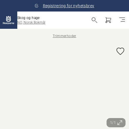
Registrering for nyhetsbrev
Skog og hage
NO, Norsk Bokmål
Trimmerhoder
1/1