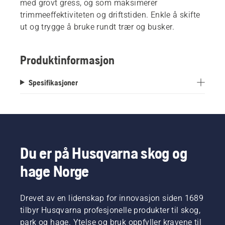
med grovt gress, og som maksimerer
trimmeeffektiviteten og driftstiden. Enkle å skifte
ut og trygge å bruke rundt trær og busker.
Produktinformasjon
Spesifikasjoner
Du er på Husqvarna skog og
hage Norge
Drevet av en lidenskap for innovasjon siden 1689
tilbyr Husqvarna profesjonelle produkter til skog,
park og hage. Ytelse og bruk oppfyller kravene til