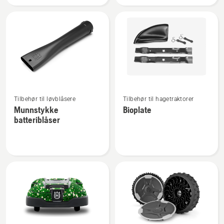
Se
Se
Tilbehør til løvblåsere
Tilbehør til hagetraktorer
flere
flere
Munnstykke
Bioplate
detaljer
detaljer
batteriblåser
om
om
Munnstykke
Bioplate
batteriblåser