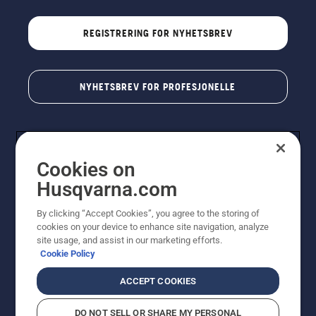
REGISTRERING FOR NYHETSBREV
NYHETSBREV FOR PROFESJONELLE
Cookies on
Husqvarna.com
By clicking “Accept Cookies”, you agree to the storing of
cookies on your device to enhance site navigation, analyze
© Husqvarna AB (utgiver). Med enerett. Angitte priser
site usage, and assist in our marketing efforts.
er veiledende priser. Alle oppgitte priser er veiledende
Cookie Policy
utsalgspriser (inkl. mva.) med mindre produktet er
tilgjengelig for direkte kjøp.
ACCEPT COOKIES
Erklæring om informasjonskapsler
Vilkår for bruk
Personvernbetingelser
Imprint
DO NOT SELL OR SHARE MY PERSONAL
Rapportering av mistanker om regelbrudd
Åpenhetsloven