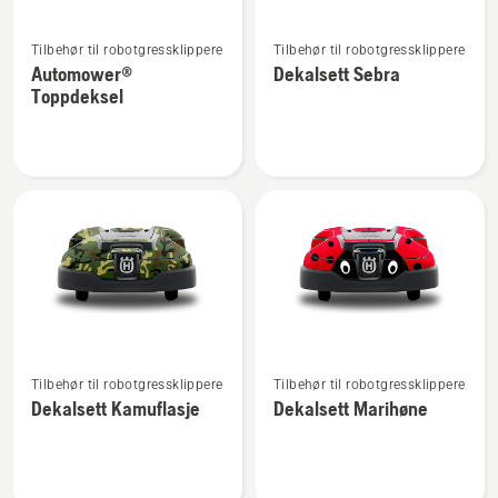
Se
Se
Tilbehør til robotgressklippere
Tilbehør til robotgressklippere
flere
flere
Automower®
Dekalsett Sebra
detaljer
detaljer
Toppdeksel
om
om
Automower®
Dekalsett
Toppdeksel
Sebra
Se
Se
Tilbehør til robotgressklippere
Tilbehør til robotgressklippere
flere
flere
Dekalsett Kamuflasje
Dekalsett Marihøne
detaljer
detaljer
om
om
Dekalsett
Dekalsett
Kamuflasje
Marihøne