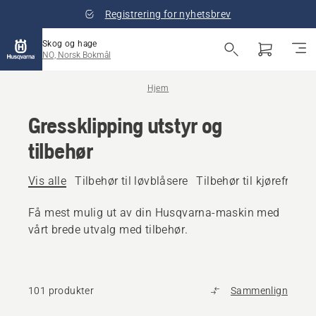
Registrering for nyhetsbrev
Skog og hage
NO, Norsk Bokmål
Hjem
Gressklipping utstyr og
tilbehør
Vis alle
Tilbehør til løvblåsere
Tilbehør til kjørefrontk
Få mest mulig ut av din Husqvarna-maskin med
vårt brede utvalg med tilbehør.
101 produkter
Sammenlign