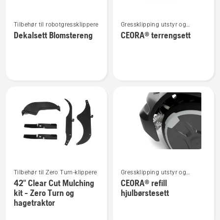
Se
Se
Tilbehør til robotgressklippere
Gressklipping utstyr og
flere
flere
tilbehør
Dekalsett Blomstereng
CEORA® terrengsett
detaljer
detaljer
om
om
Dekalsett
CEORA®
Blomstereng
terrengsett
Se
Se
Tilbehør til Zero Turn-klippere
Gressklipping utstyr og
flere
flere
tilbehør
42" Clear Cut Mulching
CEORA® refill
detaljer
detaljer
kit - Zero Turn og
hjulbørstesett
om
om
hagetraktor
42"
CEORA®