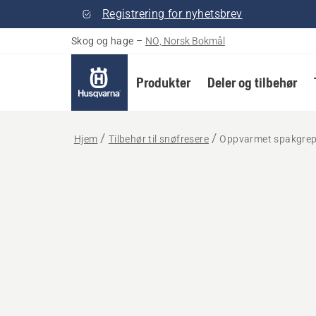
Registrering for nyhetsbrev
Skog og hage
–
NO, Norsk Bokmål
Produkter
Deler og tilbehør
Hjem
Tilbehør til snøfresere
Oppvarmet spakgre