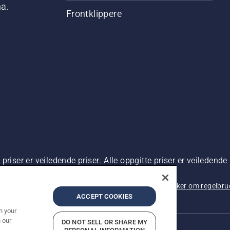
na.
Frontklippere
riser er veiledende priser. Alle oppgitte priser er veiledende 
 kjøp.
rsonvernbetingelser
Imprint
Rapportering av mistanker om regelbr
ACCEPT COOKIES
n your
 our
DO NOT SELL OR SHARE MY