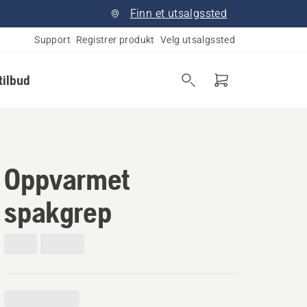
Finn et utsalgssted
Support
Registrer produkt
Velg utsalgssted
tilbud
Oppvarmet
spakgrep