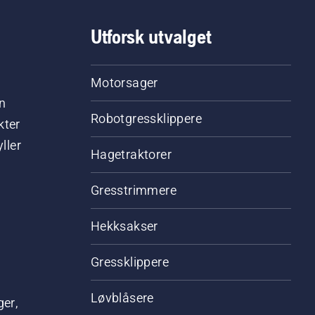
Utforsk utvalget
Motorsager
n
Robotgressklippere
kter
ller
Hagetraktorer
Gresstrimmere
Hekksakser
Gressklippere
Løvblåsere
ger,