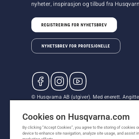
nyheter, inspirasjon og tilbud fra Husqvar
REGISTRERING FOR NYHETSBREV
NYHETSBREV FOR PROFESJONELLE
© Husqvarna AB (utgiver). Med enerett. Angitte p
med mindre produktet er tilgjengelig for direkte
Erklæring om informasjonskapsler
Vilkår for bruk
Pe
Cookies on Husqvarna.com
By clicking “Accept Cookies”, you agree to the storing of cookies o
device to enhance site navigation, analyze site usage, and assist in