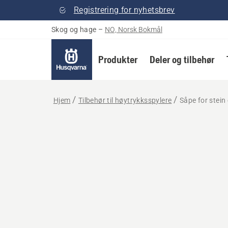
Registrering for nyhetsbrev
Skog og hage
–
NO, Norsk Bokmål
Produkter
Deler og tilbehør
Hjem
Tilbehør til høytrykksspylere
Såpe for stein 