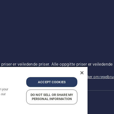
riser er veiledende priser. Alle oppgitte priser er veiledende 
 kjøp.
rsonvernbetingelser
Imprint
Rapportering av mistanker om regelbr
ACCEPT COOKIES
n your
 our
DO NOT SELL OR SHARE MY
PERSONAL INFORMATION