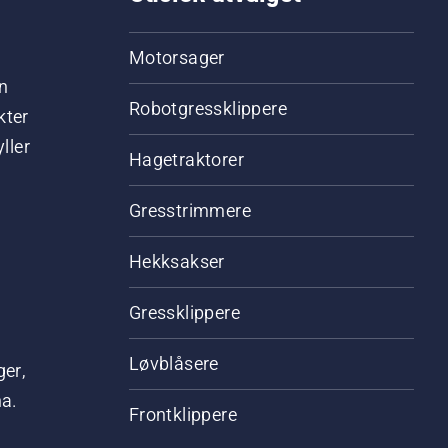
Motorsager
n
Robotgressklippere
kter
ller
Hagetraktorer
Gresstrimmere
Hekksakser
Gressklippere
Løvblåsere
ger,
na.
Frontklippere