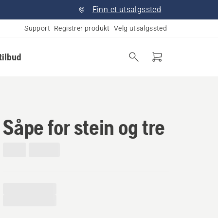
Finn et utsalgssted
Support
Registrer produkt
Velg utsalgssted
tilbud
Såpe for stein og tre