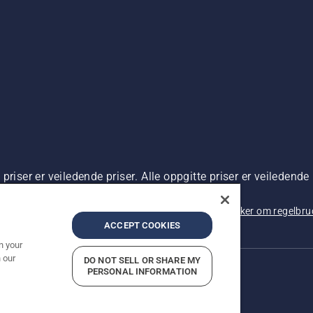
riser er veiledende priser. Alle oppgitte priser er veiledende 
 kjøp.
rsonvernbetingelser
Imprint
Rapportering av mistanker om regelbr
ACCEPT COOKIES
n your
 our
DO NOT SELL OR SHARE MY
PERSONAL INFORMATION