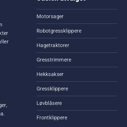
Motorsager
n
Robotgressklippere
kter
ller
Hagetraktorer
Gresstrimmere
Hekksakser
Gressklippere
Løvblåsere
ger,
na.
Frontklippere