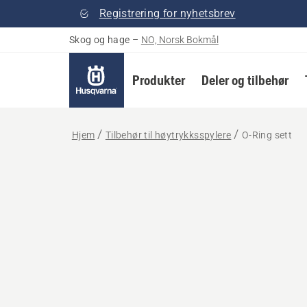
Registrering for nyhetsbrev
Skog og hage
–
NO, Norsk Bokmål
Produkter
Deler og tilbehør
Hjem
Tilbehør til høytrykksspylere
O-Ring sett