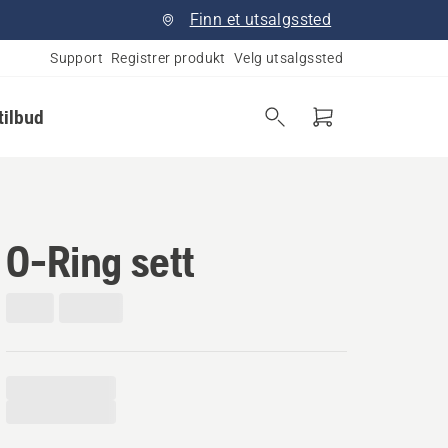
Finn et utsalgssted
Support
Registrer produkt
Velg utsalgssted
tilbud
O-Ring sett