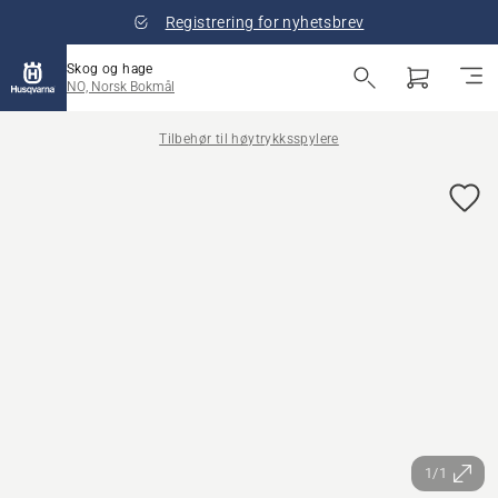
Registrering for nyhetsbrev
Skog og hage
NO, Norsk Bokmål
Tilbehør til høytrykksspylere
1/1