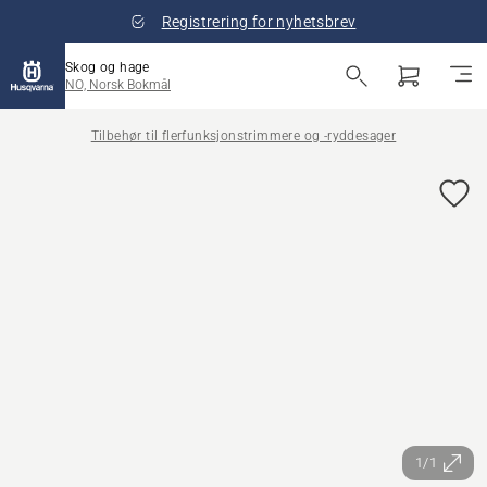
Registrering for nyhetsbrev
Skog og hage
NO, Norsk Bokmål
Tilbehør til flerfunksjonstrimmere og -ryddesager
1/1