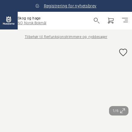
Registrering for nyhetsbrev
Skog og hage
NO, Norsk Bokmål
Tilbehør til flerfunksjonstrimmere og -ryddesager
1/6