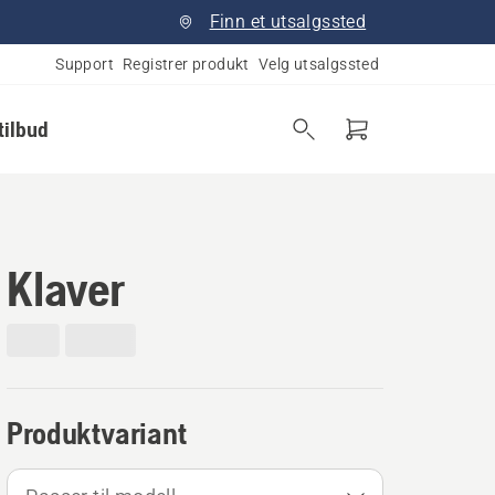
Finn et utsalgssted
Support
Registrer produkt
Velg utsalgssted
tilbud
Klaver
Produktvariant