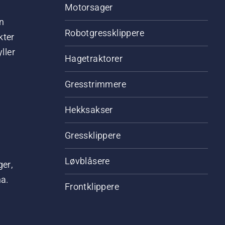
Motorsager
n
Robotgressklippere
kter
ller
Hagetraktorer
Gresstrimmere
Hekksakser
Gressklippere
Løvblåsere
ger,
na.
Frontklippere