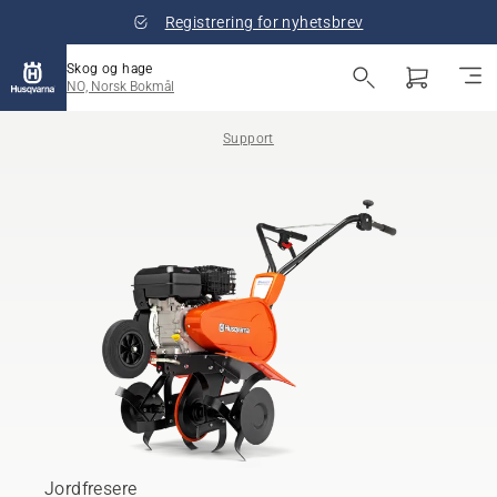
Registrering for nyhetsbrev
Skog og hage
NO, Norsk Bokmål
Support
Jordfresere