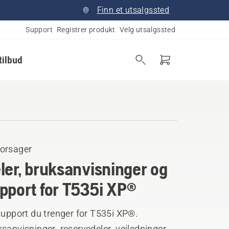
Finn et utsalgssted
Support
Registrer produkt
Velg utsalgssted
tilbud
orsager
ler, bruksanvisninger og
pport for T535i XP®
support du trenger for T535i XP®.
sanvisninger, reservedeler, veiledninger,