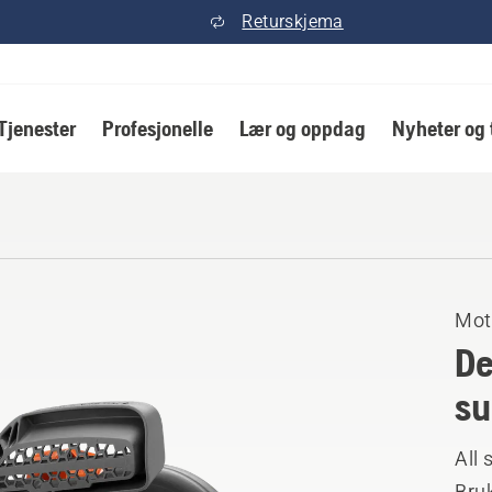
Returskjema
Tjenester
Profesjonelle
Lær og oppdag
Nyheter og 
Mot
De
su
All 
Bruk