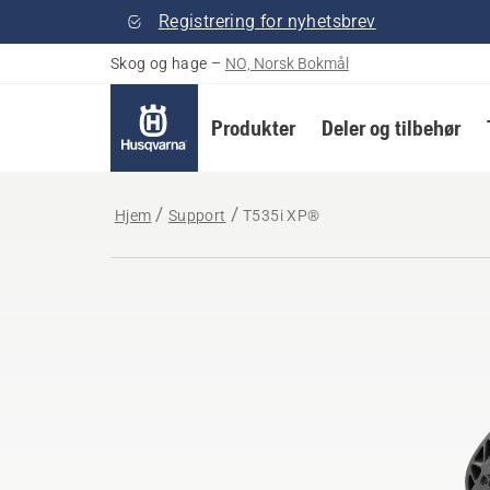
Registrering for nyhetsbrev
Skog og hage
–
NO, Norsk Bokmål
Produkter
Deler og tilbehør
Hjem
Support
T535i XP®