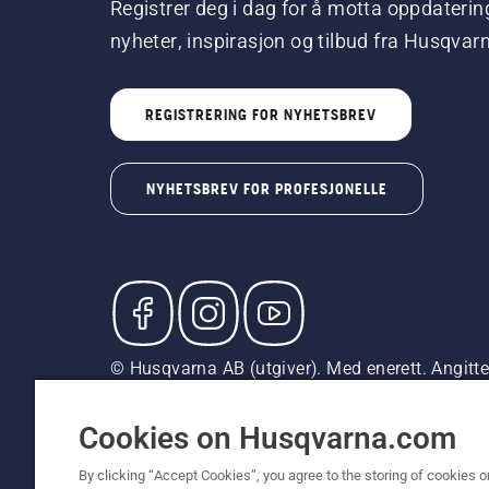
Registrer deg i dag for å motta oppdaterin
nyheter, inspirasjon og tilbud fra Husqvar
REGISTRERING FOR NYHETSBREV
NYHETSBREV FOR PROFESJONELLE
© Husqvarna AB (utgiver). Med enerett. Angitte p
med mindre produktet er tilgjengelig for direkte
Erklæring om informasjonskapsler
Vilkår for bruk
Pe
Cookies on Husqvarna.com
By clicking “Accept Cookies”, you agree to the storing of cookies o