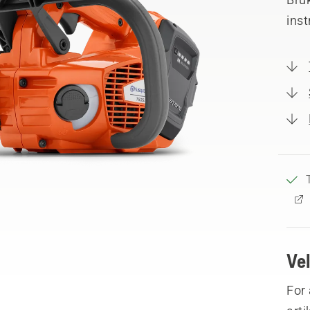
inst
Ve
For 