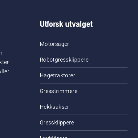
Utforsk utvalget
Motorsager
n
Robotgressklippere
kter
ller
Hagetraktorer
Gresstrimmere
Hekksakser
Gressklippere