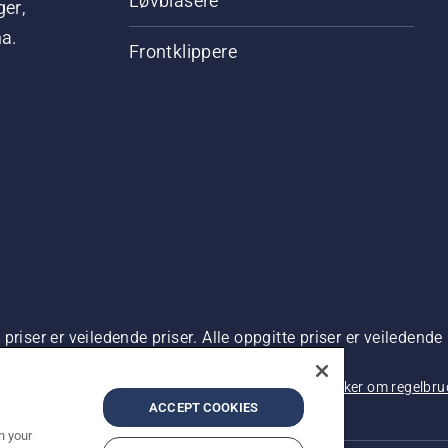
Løvblåsere
ger,
na.
Frontklippere
riser er veiledende priser. Alle oppgitte priser er veiledende 
 kjøp.
rsonvernbetingelser
Imprint
Rapportering av mistanker om regelbr
ACCEPT COOKIES
n your