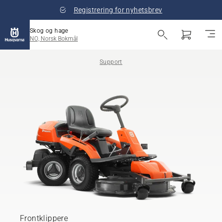
Registrering for nyhetsbrev
Skog og hage
NO, Norsk Bokmål
Support
Frontklippere