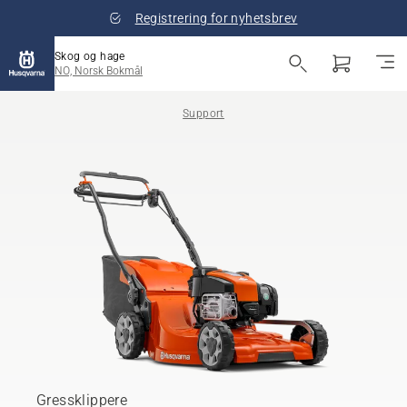
Registrering for nyhetsbrev
Skog og hage
NO, Norsk Bokmål
Support
Gressklippere