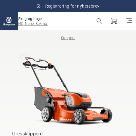
Registrering for nyhetsbrev
Skog og hage
NO, Norsk Bokmål
Support
Gressklippere