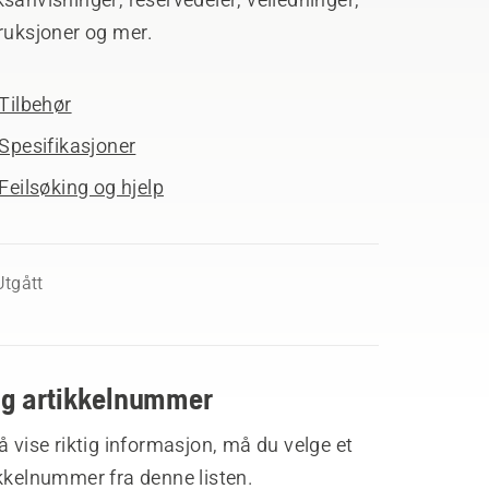
ruksjoner og mer.
Tilbehør
Spesifikasjoner
Feilsøking og hjelp
Utgått
lg artikkelnummer
å vise riktig informasjon, må du velge et
kkelnummer fra denne listen.