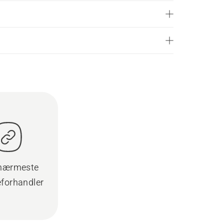
 nærmeste
eforhandler