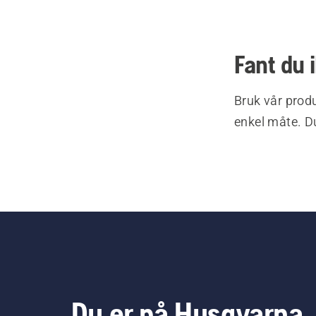
Fant du 
Bruk vår produ
enkel måte. Du
Du er på Husqvarna