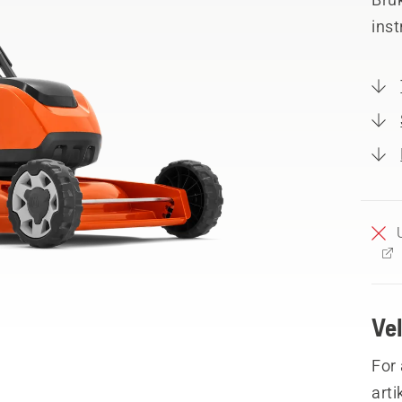
inst
Ve
For 
arti