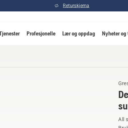
Returskjema
Tjenester
Profesjonelle
Lær og oppdag
Nyheter og 
Gre
De
su
All 
Bruk