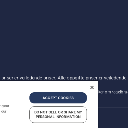
riser er veiledende priser. Alle oppgitte priser er veiledende 
 kjøp.
rsonvernbetingelser
Imprint
Rapportering av mistanker om regelbr
ACCEPT COOKIES
n your
 our
DO NOT SELL OR SHARE MY
PERSONAL INFORMATION