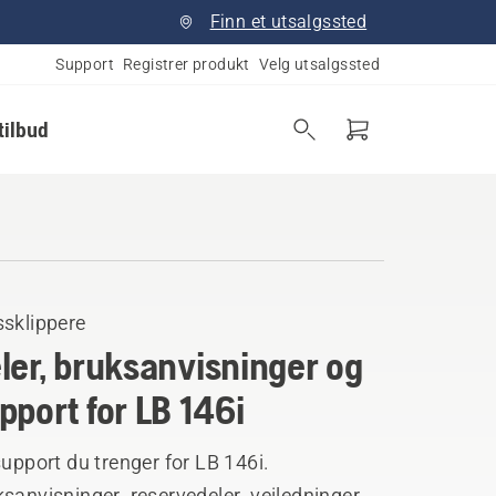
Finn et utsalgssted
Support
Registrer produkt
Velg utsalgssted
tilbud
ssklippere
ler, bruksanvisninger og
pport for LB 146i
support du trenger for LB 146i.
sanvisninger, reservedeler, veiledninger,