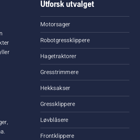
Utforsk utvalget
Motorsager
n
Robotgressklippere
kter
ller
Hagetraktorer
Gresstrimmere
Hekksakser
Gressklippere
Løvblåsere
ger,
na.
Frontklippere