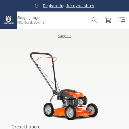
Registrering for nyhetsbrev
Skog og hage
NO, Norsk Bokmål
Support
Gressklippere