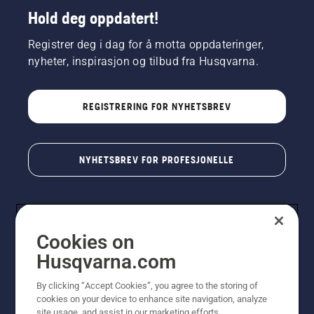
Hold deg oppdatert!
Registrer deg i dag for å motta oppdateringer,
nyheter, inspirasjon og tilbud fra Husqvarna.
REGISTRERING FOR NYHETSBREV
NYHETSBREV FOR PROFESJONELLE
Cookies on
Husqvarna.com
By clicking “Accept Cookies”, you agree to the storing of
cookies on your device to enhance site navigation, analyze
© Husqvarna AB (utgiver). Med enerett. Angitte priser
site usage, and assist in our marketing efforts.