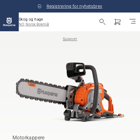
Registrering for nyhetsbrev
Skog og hage
NO, Norsk Bokmål
Support
Motorkappere