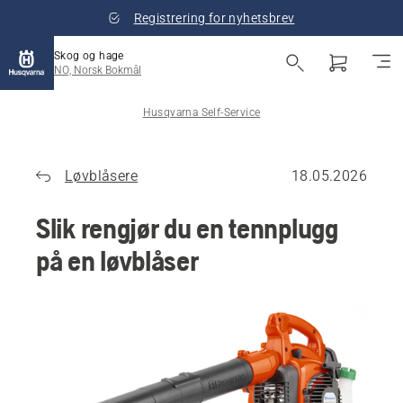
Registrering for nyhetsbrev
Skog og hage
NO, Norsk Bokmål
Husqvarna Self-Service
Løvblåsere
18.05.2026
Slik rengjør du en tennplugg
på en løvblåser