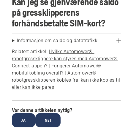
Kan jeg se gjenværende saldo
på gressklipperens
forhåndsbetalte SIM-kort?
Informasjon om saldo og datatrafikk
Relatert artikkel:
Hvilke Automower®-
robotgressklippere kan styres med Automower®
Connect-appen?
|
Fungerer Automower®-
mobiltilkobling overalt?
|
Automower®-
robotgressklipperen kobles fra, kan ikke kobles til
eller kan ikke pares
Var denne artikkelen nyttig?
JA
NEI