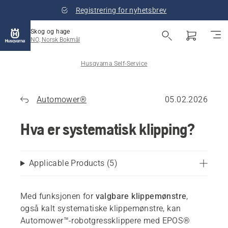
Registrering for nyhetsbrev
Skog og hage
NO, Norsk Bokmål
Husqvarna Self-Service
Automower®
05.02.2026
Hva er systematisk klipping?
Applicable Products
(
5
)
Med funksjonen for
valgbare klippemønstre
,
også kalt systematiske klippemønstre, kan
Automower™-robotgressklippere med EPOS®