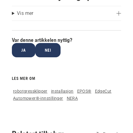
Vis mer
Var denne artikkelen nyttig?
JA
NEI
LES MER OM
robotgressklipper
installasjon
EPOS®
EdgeCut
Automower®-innstillinger
NERA