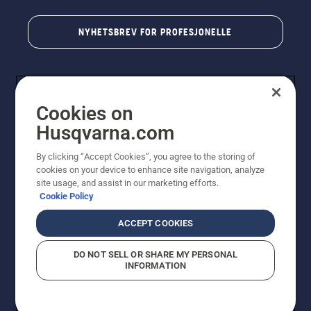
NYHETSBREV FOR PROFESJONELLE
Cookies on
Husqvarna.com
By clicking “Accept Cookies”, you agree to the storing of
cookies on your device to enhance site navigation, analyze
© Husqvarna AB (utgiver). Med enerett. Angitte priser
site usage, and assist in our marketing efforts.
er veiledende priser. Alle oppgitte priser er veiledende
Cookie Policy
utsalgspriser (inkl. mva.) med mindre produktet er
tilgjengelig for direkte kjøp.
ACCEPT COOKIES
Erklæring om informasjonskapsler
Vilkår for bruk
Personvernbetingelser
Imprint
DO NOT SELL OR SHARE MY PERSONAL
Rapportering av mistanker om regelbrudd
Åpenhetsloven
INFORMATION
Likestilling