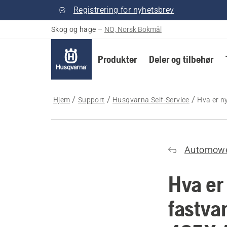
Registrering for nyhetsbrev
Skog og hage
–
NO, Norsk Bokmål
Produkter
Deler og tilbehør
Hjem
Support
Husqvarna Self-Service
Hva er n
Automow
Hva er 
fastva