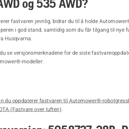
AWD og 535 AWD?
rer fastvaren jevnlig, bidrar du til å holde Automower
peren i god stand, samtidig som du får tilgang til nye 
fra Husqvarna.
du se versjonsmerknadene for de siste fastvareoppdat
omower®-modeller:
an du oppdaterer fastvaren til Automower®-robotgressk
OTA (Fastvare over luften)
.