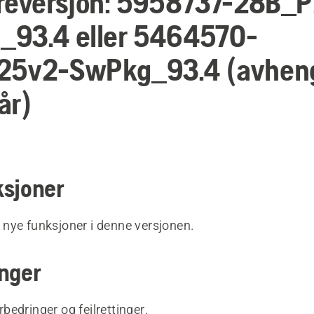
reversjon: 5958737-28B_
_93.4 eller 5464570-
25v2-SwPkg_93.4 (avheng
år)
1
ksjoner
 nye funksjoner i denne versjonen.
inger
rbedringer og feilrettinger.