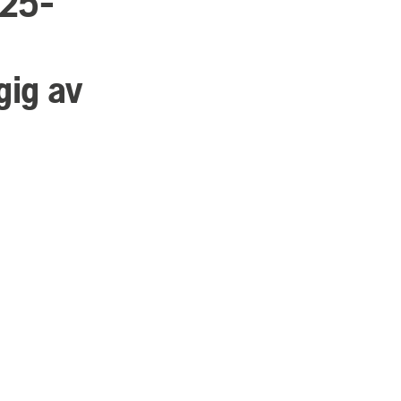
P25-
ig av