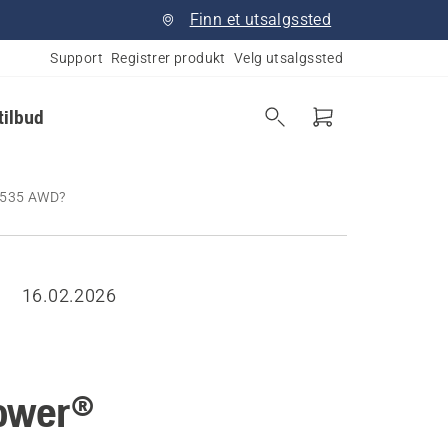
Finn et utsalgssted
Support
Registrer produkt
Velg utsalgssted
tilbud
g 535 AWD?
16.02.2026
mower®