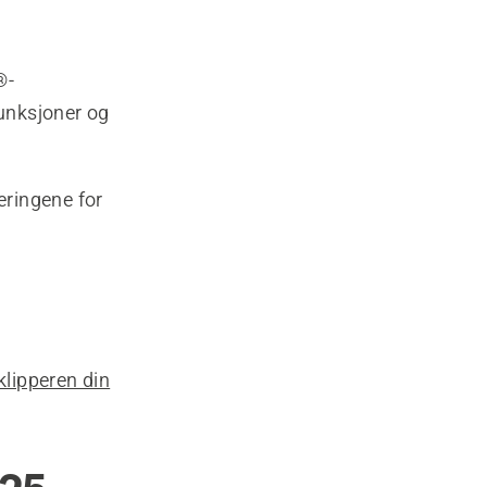
®-
funksjoner og
eringene for
lipperen din