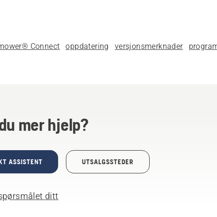
mower® Connect
oppdatering
versjonsmerknader
progra
du mer hjelp?
KT ASSISTENT
UTSALGSSTEDER
spørsmålet ditt