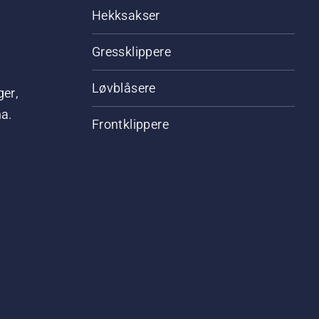
Hekksakser
Gressklippere
Løvblåsere
ger,
na.
Frontklippere