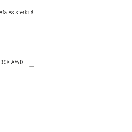
fales sterkt å
® 435X AWD