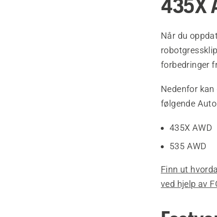
435X 
Når du oppdate
robotgressklip
forbedringer 
Nedenfor kan 
følgende Aut
435X AWD
535 AWD
Finn ut hvord
ved hjelp av F