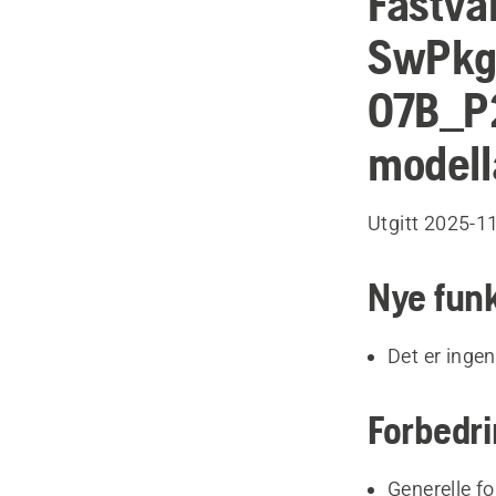
Fastva
SwPkg
07B_P
modell
Utgitt 2025-1
Nye fun
Det er ingen
Forbedr
Generelle fo