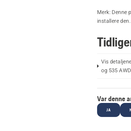
Merk: Denne p
installere den.
Tidlig
Vis detalje
og 535 AWD, 
Var denne ar
JA