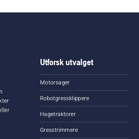
Utforsk utvalget
Motorsager
n
Robotgressklippere
kter
ller
Hagetraktorer
Gresstrimmere