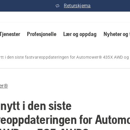
Returskjema
Tjenester
Profesjonelle
Lær og oppdag
Nyheter og 
ytt i den siste fastvareoppdateringen for Automower® 435X AWD o
er®
nytt i den siste
reoppdateringen for Auto