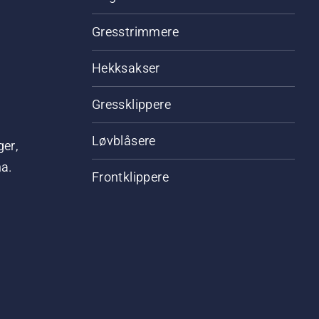
Gresstrimmere
Hekksakser
Gressklippere
Løvblåsere
ger,
na.
Frontklippere