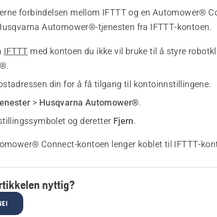
fjerne forbindelsen mellom IFTTT og en Automower® C
 Husqvarna Automower®-tjenesten fra IFTTT-kontoen.
å
IFTTT
med kontoen du ikke vil bruke til å styre robotk
®.
ostadressen din for å få tilgang til kontoinnstillingene.
jenester
>
Husqvarna Automower®
.
stillingssymbolet og deretter
Fjern
.
tomower® Connect-kontoen lenger koblet til IFTTT-kon
tikkelen nyttig?
NEI