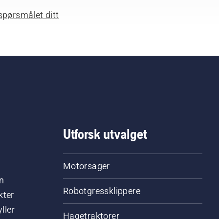
spørsmålet ditt
Utforsk utvalget
Motorsager
n
Robotgressklippere
kter
ller
Hagetraktorer