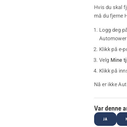
Hvis du skal 
må du fjerne
Logg deg p
Automower
Klikk på e-p
Velg
Mine t
Klikk på inn
Nå er ikke Au
Var denne ar
JA