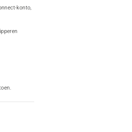
onnect-konto,
lipperen
toen.