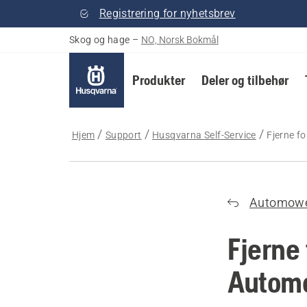
Registrering for nyhetsbrev
Skog og hage
–
NO, Norsk Bokmål
Produkter
Deler og tilbehør
Hjem
Support
Husqvarna Self-Service
Fjerne f
Automow
Fjerne
Autom