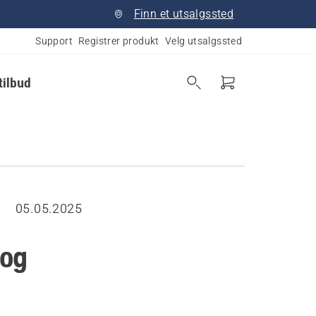
Finn et utsalgssted
Support
Registrer produkt
Velg utsalgssted
tilbud
05.05.2025
 og