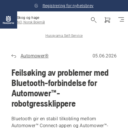
Registrering for nyhetsbrev
Skog og hage
NO, Norsk Bokmål
Husqvarna Self-Service
Automower®
05.06.2026
Feilsøking av problemer med
Bluetooth-forbindelse for
Automower™-
robotgressklippere
Bluetooth gir en stabil tilkobling mellom
Automower™ Connect-appen og Automower™-