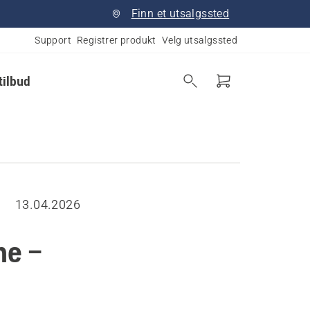
Finn et utsalgssted
Support
Registrer produkt
Velg utsalgssted
tilbud
13.04.2026
ne –