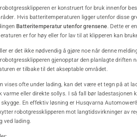
botgressklipperen er konstruert for bruk innenfor be
åder. Hvis batteritemperaturen ligger utenfor disse gr
dingen
Batteritemperatur utenfor grensene
. Dette er e
raturen er for høy eller for lav til at klipperen kan bruk
lfeller er det ikke nødvendig å gjøre noe når denne meldin
botgressklipperen gjenopptar den planlagte driften n
turen er tilbake til det akseptable området.
 vises ofte under lading, kan det være et tegn på at la
k varme eller direkte sollys. I så fall bør ladestasjonen 
ed skygge. En effektiv løsning er Husqvarna Automower
kytter robotgressklipperen mot langtidsvirkninger av r
g ved lading.
ler: