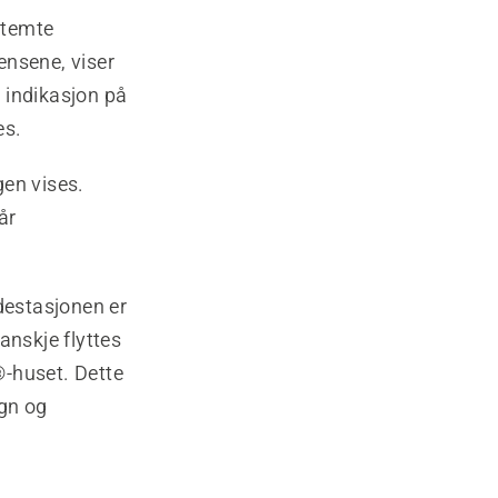
stemte
ensene, viser
n indikasjon på
es.
gen vises.
år
destasjonen er
kanskje flyttes
®-huset. Dette
egn og