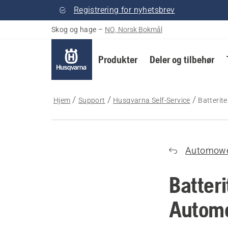
Registrering for nyhetsbrev
Skog og hage
–
NO, Norsk Bokmål
Produkter
Deler og tilbehør
Hjem
Support
Husqvarna Self-Service
Batterit
Automow
Batter
Automo