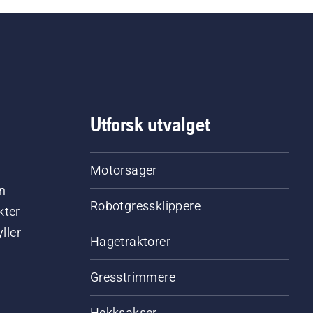
Utforsk utvalget
Motorsager
n
Robotgressklippere
kter
ller
Hagetraktorer
Gresstrimmere
Hekksakser