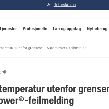
Returskjema
Tjenester
Profesjonelle
Lær og oppdag
Nyheter og 
emperatur utenfor grensene – Automower®-feilmelding
er®
itemperatur utenfor grense
wer®-feilmelding