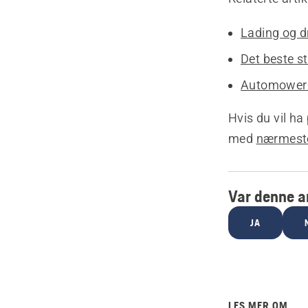
Lading og d
Det beste s
Automower®-b
Hvis du vil ha
med
nærmeste
Var denne ar
JA
LES MER OM