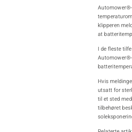
Automower®-ro
temperaturomr
klipperen mel
at batteritempe
I de fleste ti
Automower®-ro
batteritempera
Hvis meldingen
utsatt for ster
til et sted m
tilbehøret bes
soleksponerin
Relaterte artik