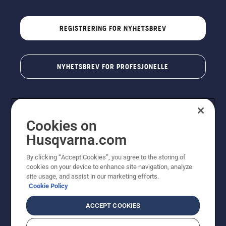
REGISTRERING FOR NYHETSBREV
NYHETSBREV FOR PROFESJONELLE
Cookies on
Husqvarna.com
By clicking “Accept Cookies”, you agree to the storing of
cookies on your device to enhance site navigation, analyze
© Husqvarna AB (utgiver). Med enerett. Angitte priser
site usage, and assist in our marketing efforts.
er veiledende priser. Alle oppgitte priser er veiledende
Cookie Policy
utsalgspriser (inkl. mva.) med mindre produktet er
tilgjengelig for direkte kjøp.
ACCEPT COOKIES
Erklæring om informasjonskapsler
Vilkår for bruk
Personvernbetingelser
Imprint