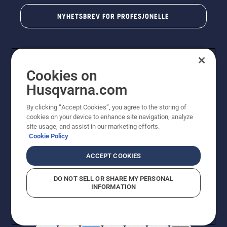
NYHETSBREV FOR PROFESJONELLE
Cookies on
Husqvarna.com
By clicking “Accept Cookies”, you agree to the storing of
cookies on your device to enhance site navigation, analyze
© Husqvarna AB (utgiver). Med enerett. Angitte priser
site usage, and assist in our marketing efforts.
er veiledende priser. Alle oppgitte priser er veiledende
Cookie Policy
utsalgspriser (inkl. mva.) med mindre produktet er
tilgjengelig for direkte kjøp.
ACCEPT COOKIES
Erklæring om informasjonskapsler
Vilkår for bruk
Personvernbetingelser
Imprint
DO NOT SELL OR SHARE MY PERSONAL
Rapportering av mistanker om regelbrudd
Åpenhetsloven
INFORMATION
Likestilling