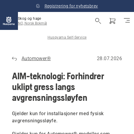
Registrering for nyhetsbrev
Skog og hage
NO, Norsk Bokmål
Husqvarna Self-Service
Automower®
28.07.2026
AIM-teknologi: Forhindrer
uklipt gress langs
avgrensningssløyfen
Gjelder kun for installasjoner med fysisk
avgrensningssløyfe.
Gjelder kun for
Automower®-modeller som