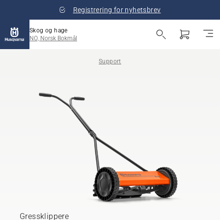
Registrering for nyhetsbrev
Skog og hage
NO, Norsk Bokmål
Support
Gressklippere