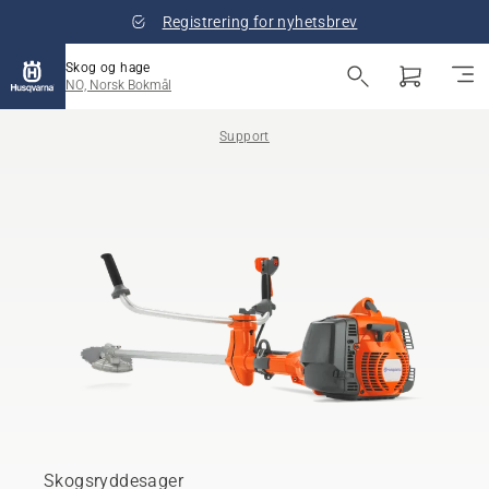
Registrering for nyhetsbrev
Skog og hage
NO, Norsk Bokmål
Support
Skogsryddesager