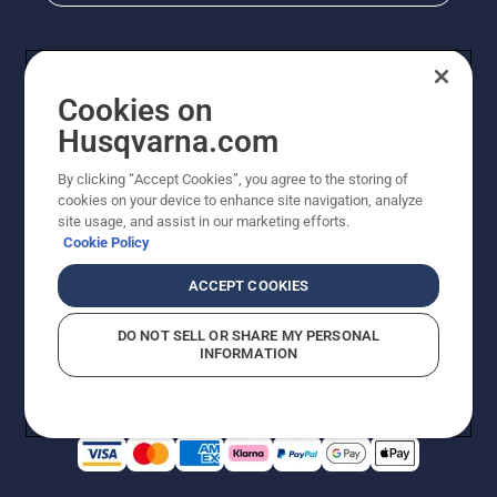
Cookies on
Husqvarna.com
By clicking “Accept Cookies”, you agree to the storing of
cookies on your device to enhance site navigation, analyze
© Husqvarna AB (utgiver). Med enerett. Angitte priser
site usage, and assist in our marketing efforts.
er veiledende priser. Alle oppgitte priser er veiledende
Cookie Policy
utsalgspriser (inkl. mva.) med mindre produktet er
tilgjengelig for direkte kjøp.
ACCEPT COOKIES
Erklæring om informasjonskapsler
Vilkår for bruk
Personvernbetingelser
Imprint
DO NOT SELL OR SHARE MY PERSONAL
Rapportering av mistanker om regelbrudd
Åpenhetsloven
INFORMATION
Likestilling