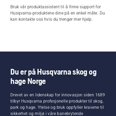
Bruk vår produktassistent til å finne support for
Husqvarna-produktene dine på en enkel måte. Du
kan kontakte oss hvis du trenger mer hjelp.
Du er på Husqvarna skog og
hage Norge
Drevet av en lidenskap for innovasjon siden 1689
tilbyr Husqvarna profesjonelle produkter til skog,
park og hage. Ytelse og bruk oppfyller kravene til
sikkerhet og miljø i våre banebrytende