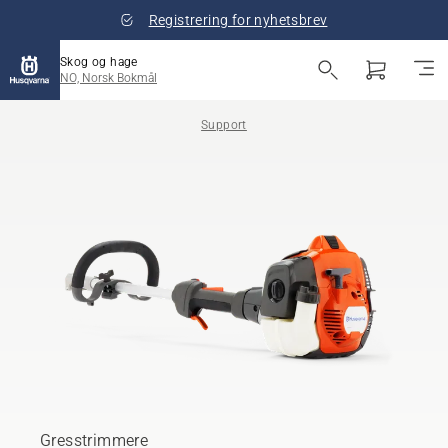
Registrering for nyhetsbrev
Skog og hage
NO, Norsk Bokmål
Support
Gresstrimmere