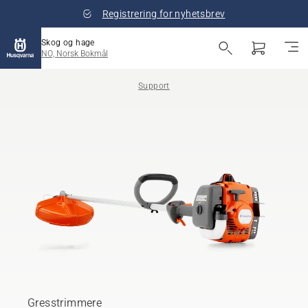
Registrering for nyhetsbrev
Skog og hage
NO, Norsk Bokmål
Support
Gresstrimmere