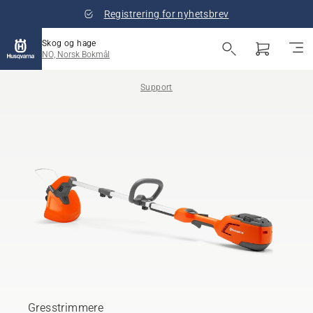
Registrering for nyhetsbrev
Skog og hage
NO, Norsk Bokmål
Support
Gresstrimmere