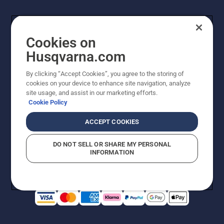
Cookies on
Husqvarna.com
By clicking “Accept Cookies”, you agree to the storing of
cookies on your device to enhance site navigation, analyze
© Husqvarna AB (utgiver). Med enerett. Angitte priser
site usage, and assist in our marketing efforts.
er veiledende priser. Alle oppgitte priser er veiledende
Cookie Policy
utsalgspriser (inkl. mva.) med mindre produktet er
tilgjengelig for direkte kjøp.
ACCEPT COOKIES
Erklæring om informasjonskapsler
Vilkår for bruk
Personvernbetingelser
Imprint
DO NOT SELL OR SHARE MY PERSONAL
Rapportering av mistanker om regelbrudd
Åpenhetsloven
INFORMATION
Likestilling