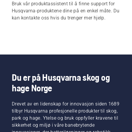
Bruk vår produktassistent til å finne support for
Husqvarna-produktene dine på en enkel måte. Du
kan kontakte oss hvis du trenger mer hjelp.
Du er på Husqvarna skog og
hage Norge
Drevet av en lidenskap for innovasjon siden 1689
tilbyr Husqvarna profesjonelle produkter til skog,
park og hage. Ytelse og bruk oppfyller kravene til
sikkerhet og miljø i våre banebrytende