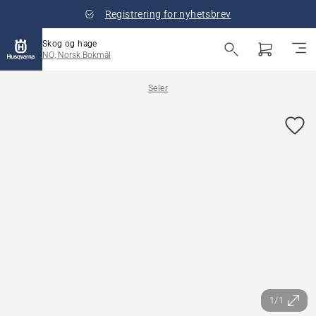
Registrering for nyhetsbrev
Skog og hage
NO, Norsk Bokmål
Seler
1/1