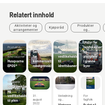
Relatert innhold
Aktiviteter og
Produkter
Kjøpsråd
Produkter
arrangementer
og
og
Offentlige
innovasjoner
innovasjoner
etater
Husqvarna
Utstyr for
Idrettsforeninger
Fleet
Klippere
landskapsarb
Produkter
Services™
og
og
og
for
vedlikeholdsutstyr
plenpleie
innovasjoner
Husqvarna
kommersielle
til
i grønne
EPOS®
robotgressklippere
idrettsbaner
byer
Golfbaner
Golfbaneklippere
og
vedlikeholdsutstyr
31.
Veiledninger
For
august
og
fagfolk
til plen
2022
håndbøker
Vinteren
Er det på