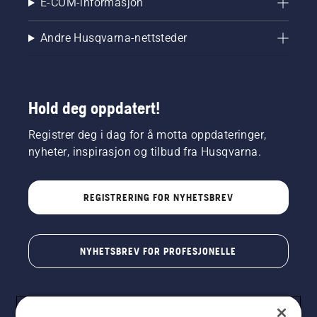
E-COM-informasjon
og grønn
igjen når
Andre Husqvarna-nettsteder
kulden
og
snøen
begynner
å
Hold deg oppdatert!
forsvinne.
Registrer deg i dag for å motta oppdateringer,
nyheter, inspirasjon og tilbud fra Husqvarna.
REGISTRERING FOR NYHETSBREV
NYHETSBREV FOR PROFESJONELLE