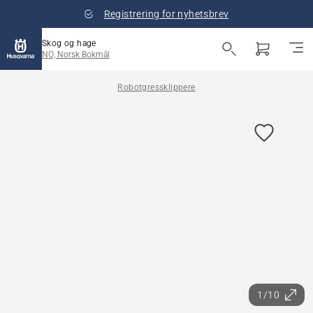
Registrering for nyhetsbrev
Skog og hage
NO, Norsk Bokmål
Robotgressklippere
1/10