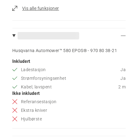
Vis alle funksjoner
Husqvarna Automower™ 580 EPOS® - 970 80 38‑21
Inkludert
Ladestasjon
Ja
Strømforsyningsenhet
Ja
Kabel, lavspent
2 m
Ikke inkludert
Referansestasjon
Ekstra kniver
Hjulbørste