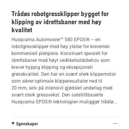
Trådøs robotgressklipper bygget for
klipping av idrettsbaner med høy
kvalitet
Husqvarna Automower™ 580 EPOS® – en
robotgressklipper med høy ytelse for krevende
kommersiell plenpleie. Konstruert spesielt for
idrettsbaner med høyt vedlikeholdsbehov som
krever hyppig klipping og eksepsjonell
gresskvalitet. Den har en svært sterk klippemotor
som sikrer optimale klipperesultater ned til
20 mm, selv på intensivt gjødslet underlag med
svært sterk gressvekst. Den satellittbaserte
Husqvarna EPOS®-teknologien muliggjør trådløs
installasjon, slik at du kan tilpasse ulike
arbeidsområder og stille inn midlertidige soner
som ikke klippes. I tillegg vil EPOS® lette
Egenskaper