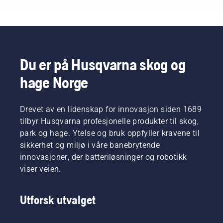
ambassadører
håndplukket
blant de
aller
beste
fagfolkene
Du er på Husqvarna skog og
innen
hage Norge
skogbruk
og
parkarbeid
i deres
Drevet av en lidenskap for innovasjon siden 1689
respektive
tilbyr Husqvarna profesjonelle produkter til skog,
land. De
park og hage. Ytelse og bruk oppfyller kravene til
utgjør
sikkerhet og miljø i våre banebrytende
vårt H-
innovasjoner, der batteriløsninger og robotikk
Team.
Og det er
viser veien.
de som
er våre
Utforsk utvalget
aller
mest
krevende