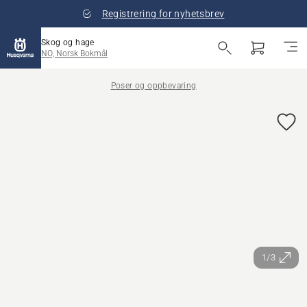
Registrering for nyhetsbrev
Skog og hage
NO, Norsk Bokmål
Poser og oppbevaring
1/3