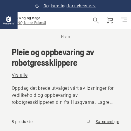
Registrering for nyhetsbrev
Skog og hage
NO, Norsk Bokmål
Hjem
Pleie og oppbevaring av
robotgressklippere
Vis alle
Oppdag det brede utvalget vårt av løsninger for
vedlikehold og oppbevaring av
robotgressklipperen din fra Husqvarna. Lagre
klipperen på en smart måte, og hold den i god
stand til neste sesong.
8 produkter
Sammenlign