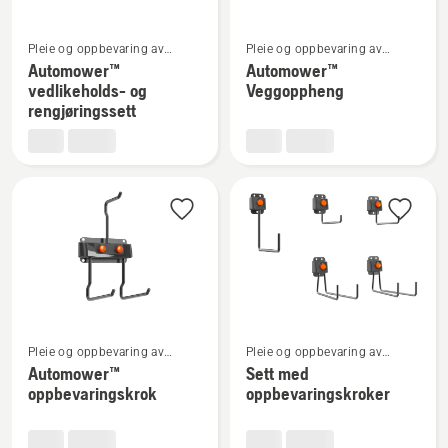
Se
Se
Pleie og oppbevaring av
Pleie og oppbevaring av
flere
flere
robotgressklippere
robotgressklippere
Automower™
Automower™
detaljer
detaljer
vedlikeholds- og
Veggoppheng
om
om
rengjøringssett
Automower™
Automower™
vedlikeholds-
Veggoppheng
og
rengjøringssett
Se
Se
Pleie og oppbevaring av
Pleie og oppbevaring av
flere
flere
robotgressklippere
robotgressklippere
Automower™
Sett med
detaljer
detaljer
oppbevaringskrok
oppbevaringskroker
om
om
Automower™
Sett