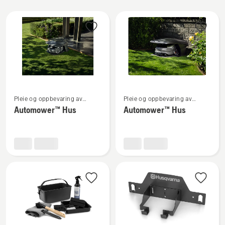
Alle
produkter
Se
Se
Pleie og oppbevaring av
Pleie og oppbevaring av
flere
flere
robotgressklippere
robotgressklippere
Automower™ Hus
Automower™ Hus
detaljer
detaljer
om
om
Automower™
Automower™
Hus
Hus