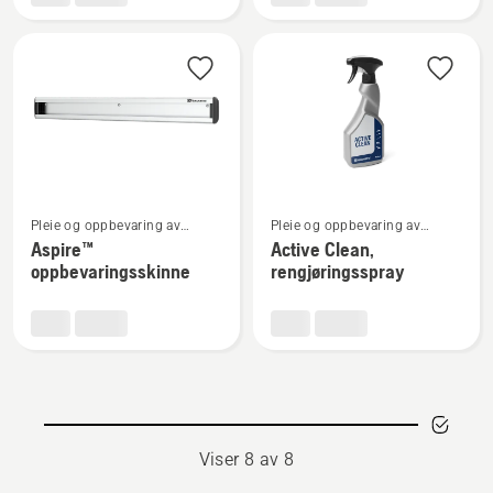
oppbevaringskrok
med
oppbevaringskroker
Se
Se
Pleie og oppbevaring av
Pleie og oppbevaring av
flere
flere
robotgressklippere
robotgressklippere
Aspire™
Active Clean,
detaljer
detaljer
oppbevaringsskinne
rengjøringsspray
om
om
Aspire™
Active
oppbevaringsskinne
Clean,
rengjøringsspray
Viser 8 av 8