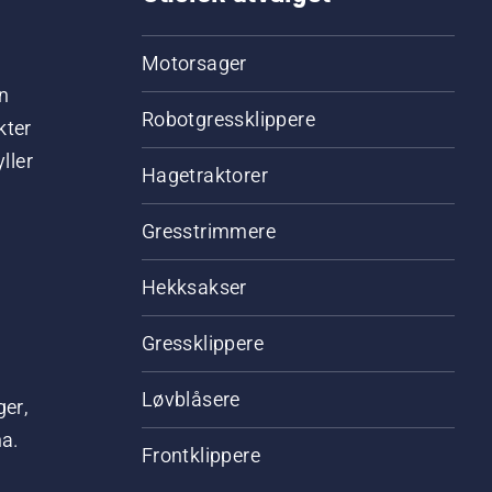
Motorsager
n
Robotgressklippere
kter
ller
Hagetraktorer
Gresstrimmere
Hekksakser
Gressklippere
Løvblåsere
ger,
na.
Frontklippere