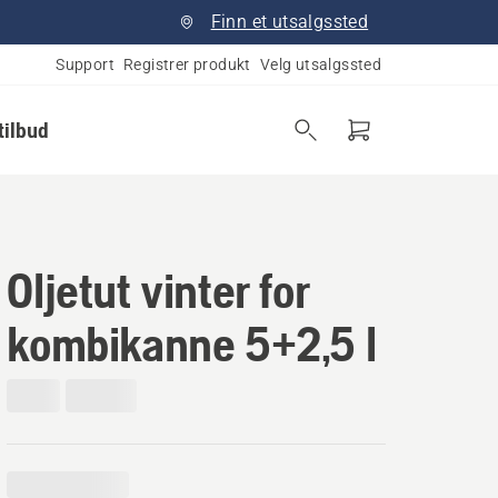
Finn et utsalgssted
Support
Registrer produkt
Velg utsalgssted
tilbud
Oljetut vinter for
kombikanne 5+2,5 l