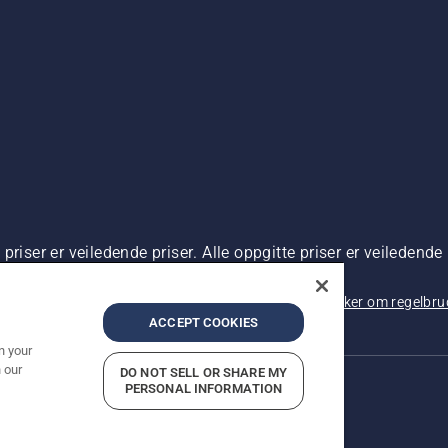
riser er veiledende priser. Alle oppgitte priser er veiledende 
 kjøp.
rsonvernbetingelser
Imprint
Rapportering av mistanker om regelbr
ACCEPT COOKIES
n your
 our
DO NOT SELL OR SHARE MY
PERSONAL INFORMATION