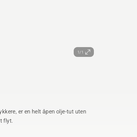
1/1
ykkere, er en helt åpen olje-tut uten
 flyt.