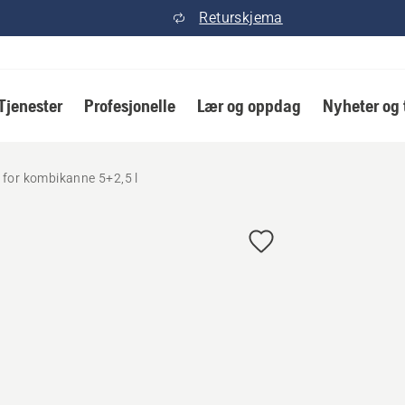
Returskjema
Tjenester
Profesjonelle
Lær og oppdag
Nyheter og 
r for kombikanne 5+2,5 l