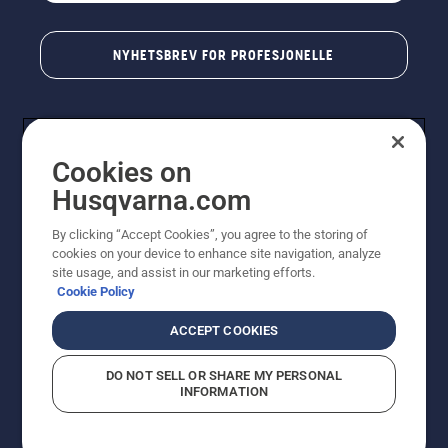
NYHETSBREV FOR PROFESJONELLE
Cookies on
Husqvarna.com
By clicking “Accept Cookies”, you agree to the storing of
cookies on your device to enhance site navigation, analyze
© Husqvarna AB (utgiver). Med enerett. Angitte priser
site usage, and assist in our marketing efforts.
er veiledende priser. Alle oppgitte priser er veiledende
Cookie Policy
utsalgspriser (inkl. mva.) med mindre produktet er
tilgjengelig for direkte kjøp.
ACCEPT COOKIES
Erklæring om informasjonskapsler
Vilkår for bruk
Personvernbetingelser
Imprint
DO NOT SELL OR SHARE MY PERSONAL
Rapportering av mistanker om regelbrudd
Åpenhetsloven
INFORMATION
Likestilling