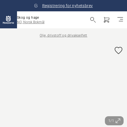
Registrering for nyhetsbrev
Skog og hage
NO, Norsk Bokmål
Olje, drivstoff og drivakselfett
1/1