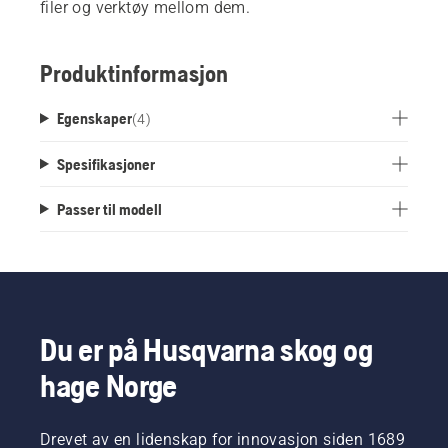
filer og verktøy mellom dem.
Produktinformasjon
Egenskaper
(
4
)
Spesifikasjoner
Passer til modell
Du er på Husqvarna skog og
hage Norge
Drevet av en lidenskap for innovasjon siden 1689