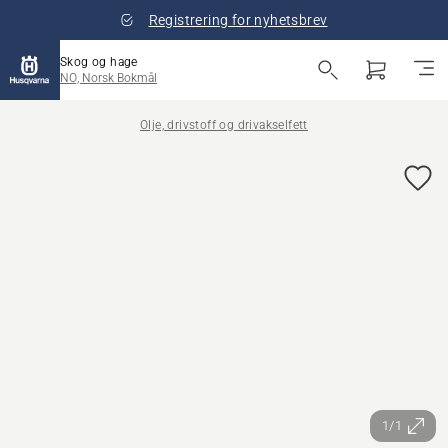
Registrering for nyhetsbrev
Skog og hage
NO, Norsk Bokmål
Olje, drivstoff og drivakselfett
1/1