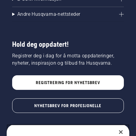
kjedebremsen
er koblet
Andre Husqvarna-nettsteder
fra. Skru
opp
gassen
på
motoren
Hold deg oppdatert!
noen få
centimeter
Registrer deg i dag for å motta oppdateringer,
fra
nyheter, inspirasjon og tilbud fra Husqvarna.
trestammen.
Oljen på
trestammen
viser at
REGISTRERING FOR NYHETSBREV
smurningen
fungerer.
NYHETSBREV FOR PROFESJONELLE