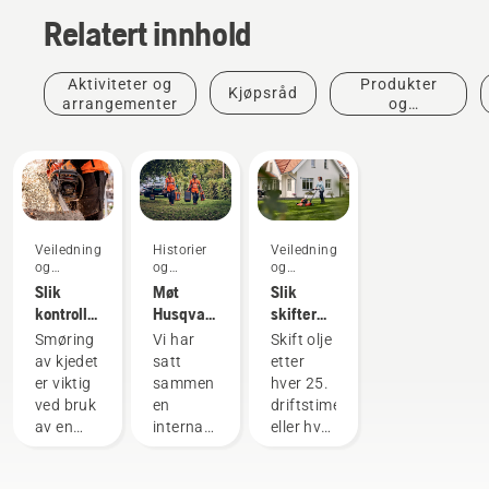
Relatert innhold
Aktiviteter og
Produkter
Kjøpsråd
arrangementer
og
innovasjoner
Veiledninger
Historier
Veiledninger
og
og
og
håndbøker
inspirasjon
håndbøker
Slik
Møt
Slik
kontrollerer
Husqvarnas
skifter
du at
H-Team
du olje
Smøring
Vi har
Skift olje
kjedesmurningen
– de
på
av kjedet
satt
etter
fungerer
kravstore
gressklipperen
er viktig
sammen
hver 25.
på
brukerne
fra
ved bruk
en
driftstime
motorsagen
våre
Husqvarna
av en
internasjonal
eller hver
motorsag
gruppe
sesong.
for å
med
Det kan