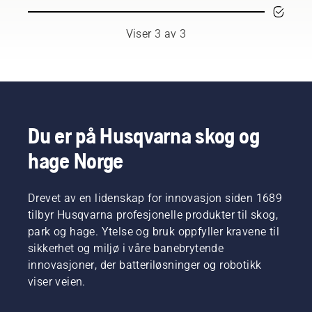
hindre at
høyt
være at
kjedet
kvalifiserte
du må
blir for
og
skifte
Viser 3 av 3
varmt
respekterte
olje
når du
ambassadører
oftere i
skjærer
håndplukket
støvete
og sørge
blant de
eller
for at
aller
skitne
det kan
beste
omgivelser.
bevege
fagfolkene
Det er to
Du er på Husqvarna skog og
seg
innen
måter å
hage Norge
rundt
skogbruk
tappe
sverdet
og
oljen på.
uten
parkarbeid
Begge
friksjon.
Drevet av en lidenskap for innovasjon siden 1689
i deres
vises i
Dette
respektive
denne
tilbyr Husqvarna profesjonelle produkter til skog,
øker
land. De
videoen.
park og hage. Ytelse og bruk oppfyller kravene til
levetiden
utgjør
sikkerhet og miljø i våre banebrytende
til både
vårt H-
innovasjoner, der batteriløsninger og robotikk
kjedet og
Team.
sverdet.
viser veien.
Og det er
Følg
de som
instruksjonene
er våre