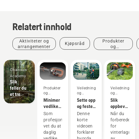
Relatert innhold
Aktiviteter og
Produkter
Kjøpsråd
arrangementer
og
innovasjoner
Chainsaw
Academy
Slik
feller du
Produkter
Veiledninger
Veiledninger
og
og
og
et tre
innovasjoner
håndbøker
håndbøker
Minimer
Sette opp
Slik
vedlikehold
og feste
oppbevarer
av
ryggsekkbatteriet
du
Som
Denne
Når du
motorisert
på riktig
Husqvarna-
profesjonell
korte
forbereder
utstyr
måte
batteriet
vet du at
videoen
for
med
over
daglig
forklarer
vinterlagring
batteriverktøy
vinteren
vedlikehold
hvordan
av