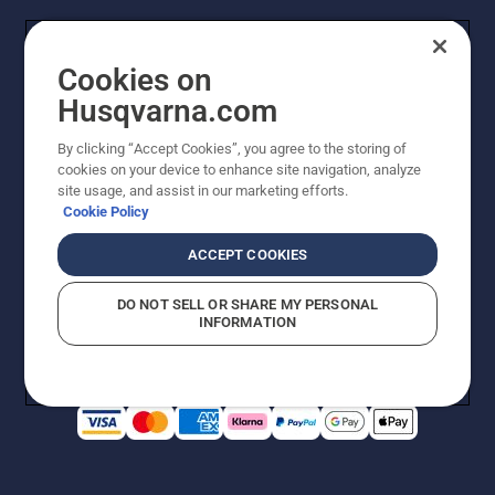
Cookies on
Husqvarna.com
By clicking “Accept Cookies”, you agree to the storing of
cookies on your device to enhance site navigation, analyze
© Husqvarna AB (utgiver). Med enerett. Angitte priser
site usage, and assist in our marketing efforts.
er veiledende priser. Alle oppgitte priser er veiledende
Cookie Policy
utsalgspriser (inkl. mva.) med mindre produktet er
tilgjengelig for direkte kjøp.
ACCEPT COOKIES
Erklæring om informasjonskapsler
Vilkår for bruk
Personvernbetingelser
Imprint
DO NOT SELL OR SHARE MY PERSONAL
Rapportering av mistanker om regelbrudd
Åpenhetsloven
INFORMATION
Likestilling