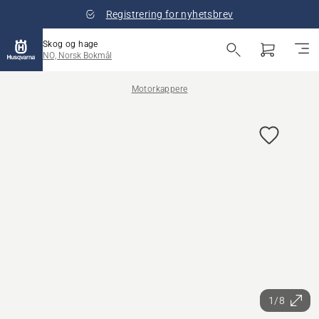
Registrering for nyhetsbrev
Skog og hage
NO, Norsk Bokmål
Motorkappere
1/8