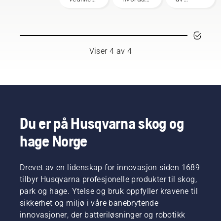
av
du setter
batteriene,
motorer
opp og
er det
er en av
justerer
noen
de
ryggsekkbatteriet,
ting du
tidkrevende
som
bør
Viser 4 av 4
tingene
brukes
tenke på
som
sammen
for å øke
potensielt
med
levetiden
kan
Husqvarnas
til
forstyrre
profesjonelle
batteriene.
arbeidet
batteriprodukter.
ditt. Med
Et riktig
Du er på Husqvarna skog og
batteridrevne
festet
hage Norge
produkter
ryggsekkbatteri
reduseres
sørger
forstyrrelsene
for en
Drevet av en lidenskap for innovasjon siden 1689
betraktelig.
mer
komfortabel
tilbyr Husqvarna profesjonelle produkter til skog,
passform,
park og hage. Ytelse og bruk oppfyller kravene til
og
sikkerhet og miljø i våre banebrytende
reduserer
innovasjoner, der batteriløsninger og robotikk
trøtthet