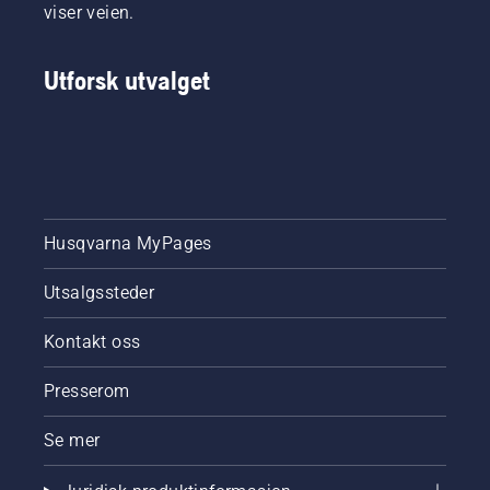
viser veien.
under
bruk slik
at du
Utforsk utvalget
kan
arbeide
lenger
uten å ta
pauser.
Husqvarna MyPages
Utsalgssteder
Kontakt oss
Presserom
Se mer