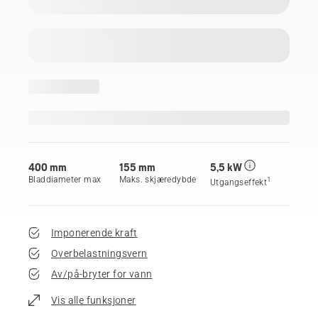
400 mm
155 mm
5,5 kW
Bladdiameter max
Maks. skjæredybde
1
Utgangseffekt
Imponerende kraft
Overbelastningsvern
Av/på-bryter for vann
Vis alle funksjoner