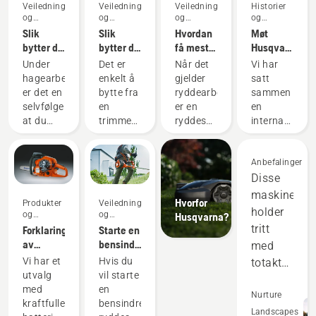
Veiledninger
Veiledninger
Veiledninger
Historier
og
og
og
og
håndbøker
håndbøker
håndbøker
inspirasjon
Slik
Slik
Hvordan
Møt
bytter du
bytter du
få mest
Husqvarnas
gresskniv
gresskniv
mulig ut
H-Team
Under
Det er
Når det
Vi har
på den
på
av
– de
hagearbeid
enkelt å
gjelder
satt
batteridrevne
ryddesagen
ryddesagen
kravstore
er det en
bytte fra
ryddearbeid,
sammen
ryddesagen
brukerne
selvfølge
en
er en
en
våre
at du
trimmertråden
ryddesag
internasjonal
trenger
til en
det mest
gruppe
de rette
gresskniv
allsidige
med
redskapene
på
verktøyet.
høyt
Anbefalinger
for å
ryddesagen
Denne
kvalifiserte
Disse
oppnå et
fra
bruksveiledningen
og
maskinene
Hvorfor
Produkter
Veiledninger
godt
Husqvarna.
for
respekterte
holder
og
og
Husqvarna?
resultat.
Alt du
ryddesag
ambassadøre
innovasjoner
håndbøker
tritt
Forklaring
Starte en
Det er
trenger å
inneholder
håndplukket
av
bensindrevet
med
enkelt å
gjøre, er
en liste
blant de
Husqvarna
ryddesag
Vi har et
Hvis du
bytte fra
å følge
over tips
aller
totaktsutsty
X-Torq®-
utvalg
vil starte
en
disse
for
beste
og
motor
Velg &
med
en
trimmertråden
enkle
hvordan
fagfolkene
overgår
Nurture
Vinn:
kraftfulle
bensindrevet
til en
trinnene.
du kan
innen
dem på
Landscapes
Vinn en