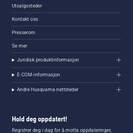
enkelt å
Utsalgssteder
starte
ryddesagen
Kontakt oss
fra
Husqvarna.
Presserom
Se mer
Juridisk produktinformasjon
E-COM-informasjon
Andre Husqvarna-nettsteder
Hold deg oppdatert!
Registrer deg i dag for å motta oppdateringer,