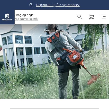
Registrering for nyhetsbrev
Skog og hage
NO, Norsk Bokmål
Lær og oppdag