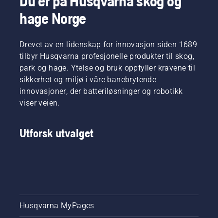
Du er på Husqvarna skog og
effektiv
starter.
hage Norge
forbrenning.
Deaktiver
choken
når
Drevet av en lidenskap for innovasjon siden 1689
motoren
tilbyr Husqvarna profesjonelle produkter til skog,
stopper,
og trekk i
park og hage. Ytelse og bruk oppfyller kravene til
startsnoren
sikkerhet og miljø i våre banebrytende
igjen til
innovasjoner, der batteriløsninger og robotikk
motoren
viser veien.
starter.
Startprosedyre
for
Utforsk utvalget
ryddesag.
Hvis du
følger
denne
prosedyren,
vil du
synes
det er
Husqvarna MyPages
ganske