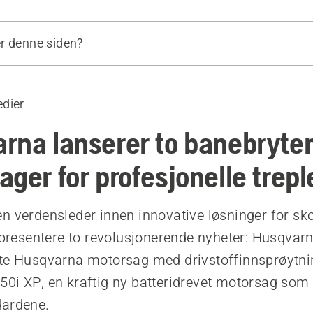
r denne siden?
 564 XP
 550i XP
dier
sifikasjoner
rna lanserer to banebryte
ger for profesjonelle trepl
n verdensleder innen innovative løsninger for sk
å presentere to revolusjonerende nyheter: Husqvar
te Husqvarna motorsag med drivstoffinnsprøytni
0i XP, en kraftig ny batteridrevet motorsag som 
dardene.