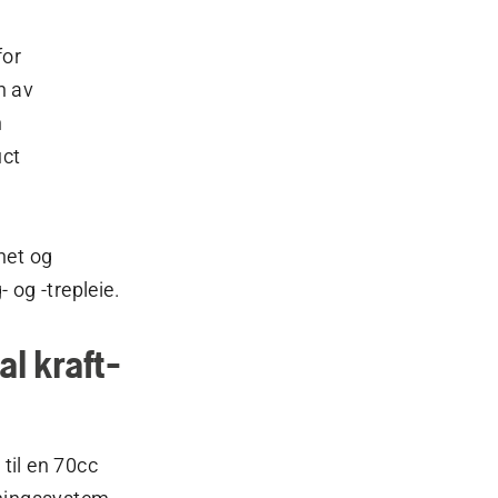
for
n av
n
uct
het og
 og -trepleie.
l kraft-
til en 70cc