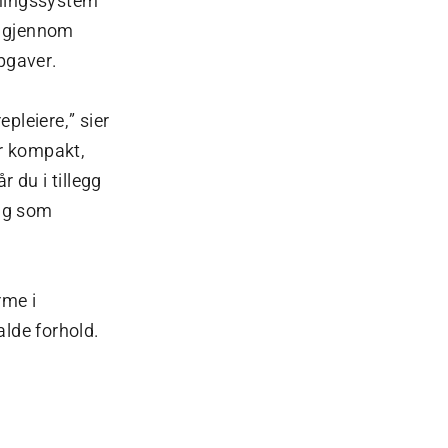
ytningssystem
t gjennom
pgaver.
pleiere,” sier
er kompakt,
a
r du i tillegg
sag som
rme i
lde forhold.