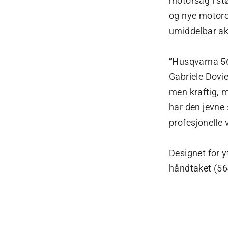
motorsag i stø
og nye motorop
umiddelbar ak
“Husqvarna 564
Gabriele Dovi
men kraftig, m
har den jevne
profesjonelle v
Designet for y
ha
ndtaket (56