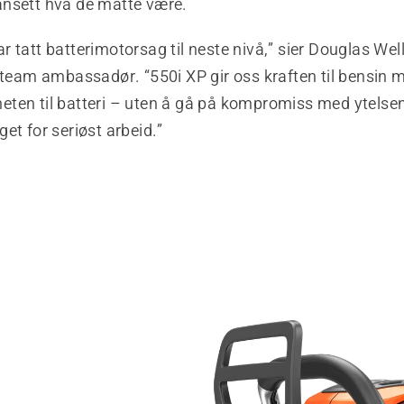
nsett hva de måtte være.
 tatt batterimotorsag til neste nivå,” sier Douglas Well
-team ambassadør. “550i XP gir oss kraften til bensin 
ten til batteri – uten å gå på kompromiss med ytelsen.
et for seriøst arbeid.”