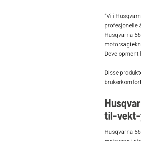
“Vi i Husqvarna
profesjonelle 
Husqvarna 564
motorsagtekno
Development 
Disse produkte
brukerkomfort.
Husqvarn
til-vekt
Husqvarna 564 