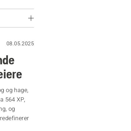
08.05.2025
nde
eiere
og og hage,
na 564 XP,
ng, og
redefinerer