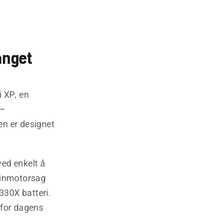
anget
i XP, en
 –
n er designet
ed enkelt å
nsinmotorsag
330X batteri.
r for dagens