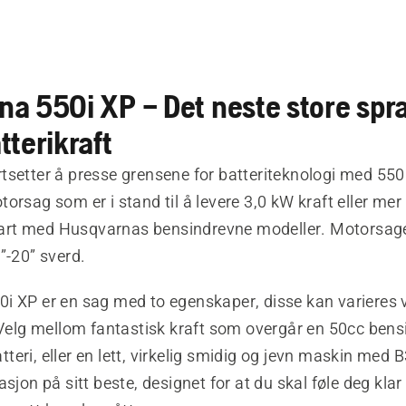
a 550i XP – Det neste store spr
tterikraft
tsetter å presse grensene for batteriteknologi med 550
orsag som er i stand til å levere 3,0 kW kraft eller mer
rt med Husqvarnas bensindrevne modeller. Motorsage
”-20” sverd.
i XP er en sag med to egenskaper, disse kan varieres v
. Velg mellom fantastisk kraft som overgår en 50cc be
eri, eller en lett, virkelig smidig og jevn maskin med B
asjon på sitt beste, designet for at du skal føle deg kla