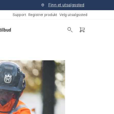
Finn et utsalgssted
Support
Registrer produkt
Velg utsalgssted
tilbud