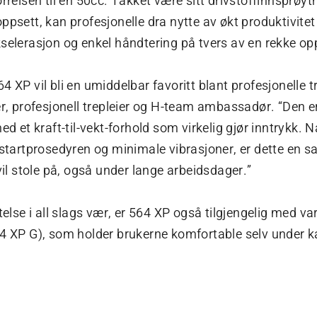
rrelsen til en 50cc. Takket være sitt drivstoffinnsprø
psett, kan profesjonelle dra nytte av økt produktivite
selerasjon og enkel ha
ndtering pa
tvers av en rekke op
 XP vil bli en umiddelbar favoritt blant profesjonelle tre
er, profesjonell trepleier og H-team ambassadør. “Den 
ed et kraft-til-vekt-forhold som virkelig gjør inntrykk. N
 startprosedyren og minimale vibrasjoner, er dette en 
il stole pa
, ogsa
under lange arbeidsdager.”
telse i all slags vær, er 564 XP ogsa
tilgjengelig med va
4 XP G), som holder brukerne komfortable selv under ka