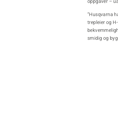
oppgaver – ua
“Husqvarna har
trepleier og H
bekvemmelighe
smidig og bygg