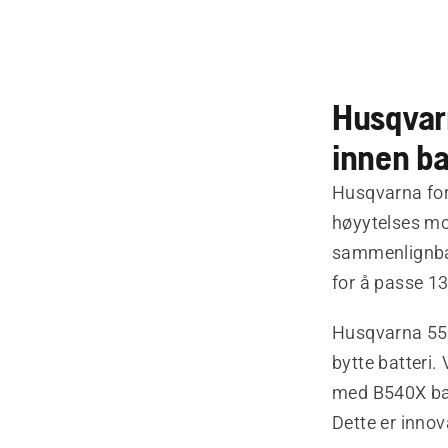
Husqvarn
innen ba
Husqvarna for
høyytelses mot
sammenlignba
for å passe 13
Husqvarna 550
bytte batteri
med B540X batt
Dette er innov