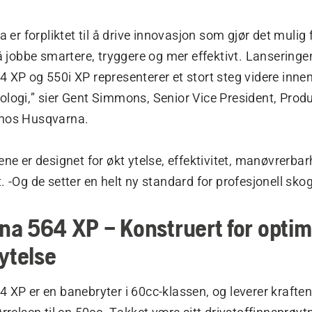
 er forpliktet til a
drive innovasjon som gjør det mulig 
a
jobbe smartere, tryggere og mer effektivt. Lanseringe
 XP og 550i XP representerer et stort steg videre inne
logi,” sier Gent Simmons, Senior Vice President, Prod
hos Husqvarna.
ne er designet for økt ytelse, effektivitet, manøvrerbar
 -Og de setter en helt ny standard for profesjonell skog-
a 564 XP – Konstruert for optima
-ytelse
XP er en banebryter i 60cc-klassen, og leverer kraften 