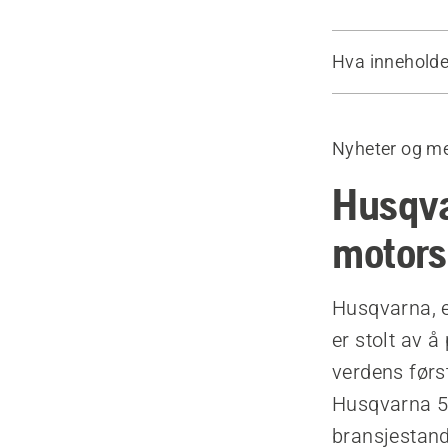
Hva inneholde
Informasjon
Informasjon
Nyheter og me
Tekniske spe
Husqva
motorsa
Husqvarna, e
er stolt av 
verdens førs
Husqvarna 55
bransjestan