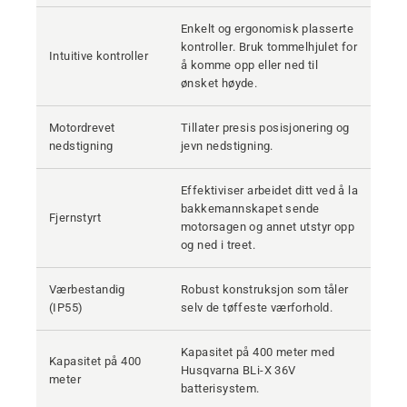
Enkelt og ergonomisk plasserte
kontroller. Bruk tommelhjulet for
Intuitive kontroller
å komme opp eller ned til
ønsket høyde.
Motordrevet
Tillater presis posisjonering og
nedstigning
jevn nedstigning.
Effektiviser arbeidet ditt ved å la
bakkemannskapet sende
Fjernstyrt
motorsagen og annet utstyr opp
og ned i treet.
Værbestandig
Robust konstruksjon som tåler
(IP55)
selv de tøffeste værforhold.
Kapasitet på 400 meter med
Kapasitet på 400
Husqvarna BLi-X 36V
meter
batterisystem.