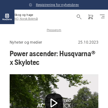
Registrering for nyhetsbrev
Skog og hage
NO, Norsk Bokmål
Presserom
Nyheter og medier
25.10.2023
Power ascender: Husqvarna®
x Skylotec