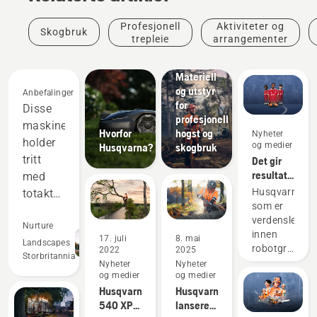
Profesjonell
Aktiviteter og
Skogbruk
trepleie
arrangementer
Løsninger
Materiell
og utstyr
Anbefalinger
for
Disse
profesjonell
maskinene
Hvorfor
hogst og
Nyheter
holder
og medier
Husqvarna?
skogbruk
tritt
Det gir
resultater
med
å være
Husqvarna,
totaktsutstyret
proff på
som er
og
gress
verdensleder
overgår
Nurture
innen
17. juli
8. mai
dem på
Landscapes
robotgresskli
2022
2025
Storbritannia
mange
er
Nyheter
Nyheter
og medier
og medier
begeistret
områder.
Husqvarna
Husqvarna
over å
Dette
540 XP®
lanserer
kunne
gjør at