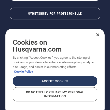
NYHETSBREV FOR PROFESJONELLE
Cookies on
Husqvarna.com
By clicking “Accept Cookies”, you agree to the storing of
cookies on your device to enhance site navigation, analyze
© Husqvarna AB (utgiver). Med enerett. Angitte priser
site usage, and assist in our marketing efforts.
er veiledende priser. Alle oppgitte priser er veiledende
Cookie Policy
utsalgspriser (inkl. mva.) med mindre produktet er
tilgjengelig for direkte kjøp.
ACCEPT COOKIES
Erklæring om informasjonskapsler
Vilkår for bruk
Personvernbetingelser
Imprint
DO NOT SELL OR SHARE MY PERSONAL
Rapportering av mistanker om regelbrudd
Åpenhetsloven
INFORMATION
Likestilling