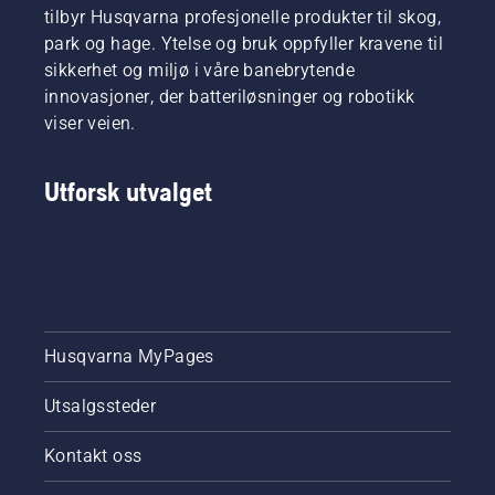
bedrifter
tilbyr Husqvarna profesjonelle produkter til skog,
er
park og hage. Ytelse og bruk oppfyller kravene til
Husqvarna
sikkerhet og miljø i våre banebrytende
Group
rangert
innovasjoner, der batteriløsninger og robotikk
som
viser veien.
nummer
én i
kategorien
Utforsk utvalget
Personlige
og
husholdningsvarer.
Husqvarna MyPages
Utsalgssteder
Kontakt oss