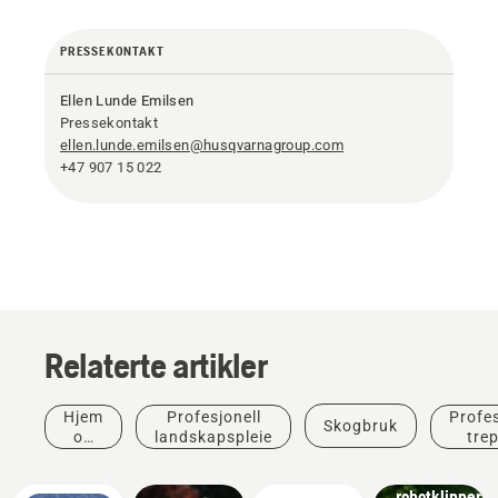
PRESSEKONTAKT
Ellen Lunde Emilsen
Pressekontakt
ellen.lunde.emilsen@husqvarnagroup.com
+47 907 15 022
Relaterte artikler
Velg &
Hjem
Profesjonell
Profes
Skogbruk
Vinn:
og
landskapspleie
trep
Vinn en
hage
Automower™
robotklipper