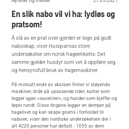
Nyheter og medier
21.05.2021
En slik nabo vil vi ha: lydløs og
pratsom!
Å slå av en prat over gjerdet er tegn på godt
naboskap, viser Husqvarnas store
undersøkelse om norsk hageetikette. Det
samme gjelder husdyr som vet å oppføre seg,
og hensynsfull bruk av hagemaskiner
På motsatt ende av skalaen finner vi støyende
maskiner, bråk på upassende tider, katter som
legger igjen «suvenirer», og hunder som bjeffer og
løper rundt. Disse tingene legger en demper på
hagelivet og kan skape grums i forholdet til
naboen, viser den nordiske undersøkelsen der i
alt 4220 personer har deltatt - 1055 av dem