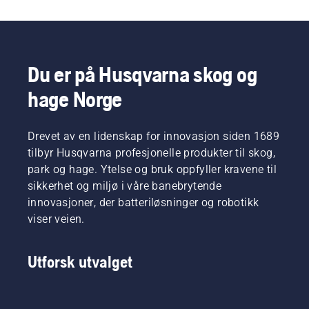
rettet
Et
mot
batteridrevet
proffmarkedet
flerbruksverktøy,
og
designet
private
for
Du er på Husqvarna skog og
hager
presisjonsklipp
med
hage Norge
og
store
forming
gressområder,
av
vil
Drevet av en lidenskap for innovasjon siden 1689
hekker
hageeiere
og
tilbyr Husqvarna profesjonelle produkter til skog,
nå
busker,
park og hage. Ytelse og bruk oppfyller kravene til
kunne
med en
glede
sikkerhet og miljø i våre banebrytende
rekke
seg over
innovasjoner, der batteriløsninger og robotikk
smarte
to nye
viser veien.
funksjoner.
modeller
tilpasset
mellomstore
Utforsk utvalget
hager.