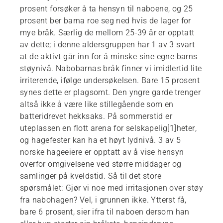
prosent forsøker å ta hensyn til naboene, og 25
prosent ber barna roe seg ned hvis de lager for
mye bråk. Særlig de mellom 25-39 år er opptatt
av dette; i denne aldersgruppen har 1 av 3 svart
at de aktivt går inn for å minske sine egne barns
støynivå. Nabobarnas bråk finner vi imidlertid lite
irriterende, ifølge undersøkelsen. Bare 15 prosent
synes dette er plagsomt. Den yngre garde trenger
altså ikke å være like stillegående som en
batteridrevet hekksaks. På sommerstid er
uteplassen en flott arena for selskapelig[1]heter,
og hagefester kan ha et høyt lydnivå. 3 av 5
norske hageeiere er opptatt av å vise hensyn
overfor omgivelsene ved større middager og
samlinger på kveldstid. Så til det store
spørsmålet: Gjør vi noe med irritasjonen over støy
fra nabohagen? Vel, i grunnen ikke. Ytterst få,
bare 6 prosent, sier ifra til naboen dersom han