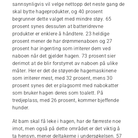
sannsynligvis vil velge nettopp det neste gang de
skal bytte hageprodukter, og 40 prosent
begrunner dette valget med mindre støy. 65
prosent synes dessuten at batteridrevne
produkter er enklere å håndtere. 23 heldige
prosent mener de har drømmenaboen og 27
prosent har ingenting som irriterer dem ved
naboen når det gjelder hagen. 73 prosent sier
derimot at de blir forstyrret av naboen på ulike
måter. Her er det de støyende hagemaskinene
som irriterer mest, med 32 prosent, mens 30
prosent synes det er plagsomt med nabokatter
som bruker hagen deres som toalett. På
tredjeplass, med 26 prosent, kommer bjeffende
hunder.
At barn skal få leke i hagen, har de færreste noe
imot, men også på dette området er det viktig å
ta hensyn, mener deltakerne i undersøkelsen. 57