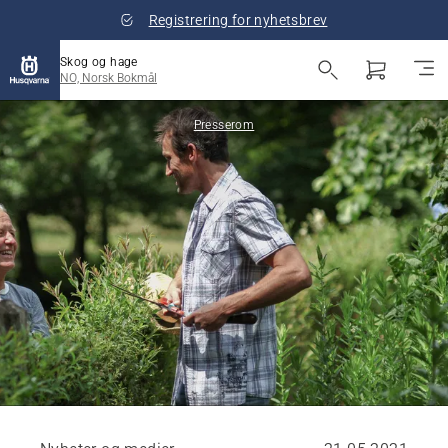
Registrering for nyhetsbrev
Skog og hage
NO, Norsk Bokmål
Presserom