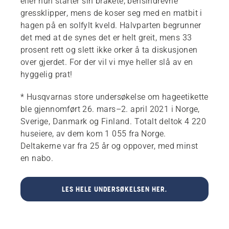
eller hun starter sin bråkete, bensindrevne
gressklipper, mens de koser seg med en matbit i
hagen på en solfylt kveld. Halvparten begrunner
det med at de synes det er helt greit, mens 33
prosent rett og slett ikke orker å ta diskusjonen
over gjerdet. For der vil vi mye heller slå av en
hyggelig prat!
* Husqvarnas store undersøkelse om hageetikette
ble gjennomført 26. mars–2. april 2021 i Norge,
Sverige, Danmark og Finland. Totalt deltok 4 220
huseiere, av dem kom 1 055 fra Norge.
Deltakerne var fra 25 år og oppover, med minst
en nabo.
LES HELE UNDERSØKELSEN HER.