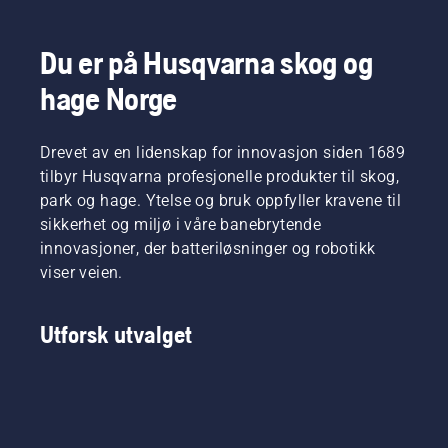
XP®
og
Mark III.
Husqvarna
Du er på Husqvarna skog og
550i XP,
en
hage Norge
kraftig
ny
batteridrevet
Drevet av en lidenskap for innovasjon siden 1689
motorsag
tilbyr Husqvarna profesjonelle produkter til skog,
som
redefinerer
park og hage. Ytelse og bruk oppfyller kravene til
bransjestandardene.
sikkerhet og miljø i våre banebrytende
innovasjoner, der batteriløsninger og robotikk
viser veien.
Utforsk utvalget