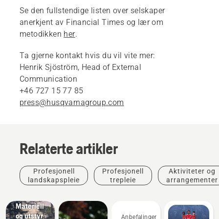
Se den fullstendige listen over selskaper
anerkjent av Financial Times og lær om
metodikken
her
.
Ta gjerne kontakt hvis du vil vite mer:
Henrik Sjöström, Head of External
Communication
+46 727 15 77 85
press@husqvarnagroup.com
Relaterte artikler
Profesjonell
Profesjonell
Aktiviteter og
landskapspleie
trepleie
arrangementer
Løsninger
Materiell
og utstyr
Anbefalinger