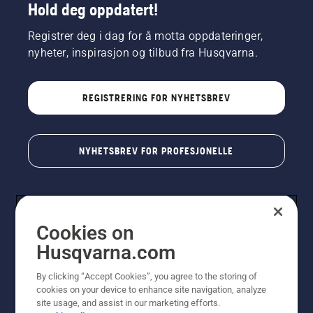
Hold deg oppdatert!
Registrer deg i dag for å motta oppdateringer,
nyheter, inspirasjon og tilbud fra Husqvarna.
REGISTRERING FOR NYHETSBREV
NYHETSBREV FOR PROFESJONELLE
Cookies on
Husqvarna.com
By clicking “Accept Cookies”, you agree to the storing of
cookies on your device to enhance site navigation, analyze
© Husqvarna AB (utgiver). Med enerett. Angitte priser
site usage, and assist in our marketing efforts.
er veiledende priser. Alle oppgitte priser er veiledende