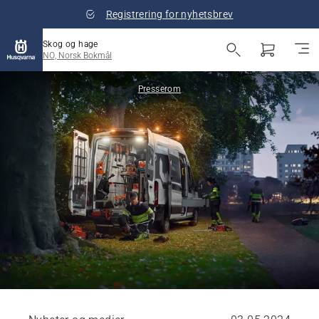
Registrering for nyhetsbrev
Skog og hage
NO, Norsk Bokmål
Presserom