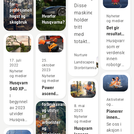
for
Disse
profesjonell
maskinene
hogst og
Hvorfor
Nyheter
holder
og medier
skogbruk
Husqvarna?
tritt
Det gir
resultater
med
å være
Husqvarna,
totaktsutstyret
proff på
som er
og
gress
verdensleder
overgår
Nurture
innen
17. juli
25.
dem på
Landscapes
robotgresskli
2022
oktober
Storbritannia
mange
2023
er
Nyheter
og medier
Nyheter
begeistret
områder.
og medier
Husqvarna
over å
Dette
Power
Løsninger
540 XP®
kunne
gjør at
Stort
ascender:
Mark III
presentere
I
utvalg av
vi
Husqvarna®
Aktiviteter
og
samarbeidet
begynnelsen
forbruksvarer
og
x
sparer
Husqvarna
8. mai
med
av 2023
arrangementer
og utstyr
Pionerer
Skylotec
2025
T540
Liverpool
tid og
utvider
til
innen
Nyheter
XP®
FC – en
Husqvarna
penger,
arborister
og medier
motorsager
Mark III
Se oss i
ikonisk
tilbudet
samtidig
og
Husqvarna
siden
aksjon i
fotballklubb.
sitt med
trepleiere
lanserer