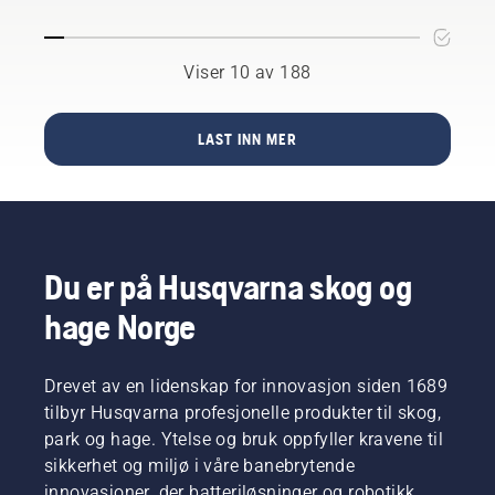
befinner
mulig for
autonome
seg på
brukeren
gressklipperen
Husqvarnas
å
er
fabrikk i
Viser 10 av 188
opprette
konstruert
Sarpsborg.
virtuelle
for å
klippesoner
beherske
ved hjelp
LAST INN MER
tøft
av en
terreng,
mobiltelefon.
samt
Dette gir
hellinger
full
på opptil
fleksibilitet
70
når det
Du er på Husqvarna skog og
prosent.
gjelder
I tillegg
hvor
hage Norge
er den
man vil
kompatibel
klippe,
med
når man
Drevet av en lidenskap for innovasjon siden 1689
Amazon
vil klippe
Alexa,
tilbyr Husqvarna profesjonelle produkter til skog,
og
Google
park og hage. Ytelse og bruk oppfyller kravene til
klippehøyde.
Home,
sikkerhet og miljø i våre banebrytende
NERA-
IFTT og
innovasjoner, der batteriløsninger og robotikk
serien