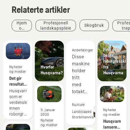
Relaterte artikler
Hjem
Profesjonell
Profes
Skogbruk
og
landskapspleie
trep
hage
Nyheter
og medier
Finn den
Anbefalinger
beste
Disse
robotgresskli
maskinene
Hvorfor
fra
Nyheter
holder
og medier
Husqvarna?
Husqvarna
tritt
Det gir
resultater
med
å være
Husqvarna,
totaktsutstyret
proff på
som er
og
gress
verdenslederen
overgår
Nurture
innen
9. januar
Nyheter
dem på
Landscapes
robotgressklipping,
2020
og medier
Storbritannia
mange
er
Nyheter
Husqvarna
og medier
begeistret
områder.
lanserer