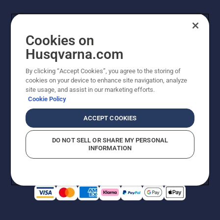
Cookies on
Husqvarna.com
By clicking “Accept Cookies”, you agree to the storing of
cookies on your device to enhance site navigation, analyze
© Husqvarna AB (utgiver). Med enerett. Angitte priser
site usage, and assist in our marketing efforts.
er veiledende priser. Alle oppgitte priser er veiledende
Cookie Policy
utsalgspriser (inkl. mva.) med mindre produktet er
tilgjengelig for direkte kjøp.
ACCEPT COOKIES
Erklæring om informasjonskapsler
Vilkår for bruk
Personvernbetingelser
Imprint
DO NOT SELL OR SHARE MY PERSONAL
Rapportering av mistanker om regelbrudd
Åpenhetsloven
INFORMATION
Likestilling