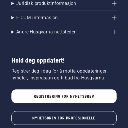
plenen.
Juridisk produktinformasjon
Husqvarna
Automower®
E-COM-informasjon
NERA
kommer
i tre
Andre Husqvarna-nettsteder
forskjellige
modeller
som
passer til
Hold deg oppdatert!
plener
på alt fra
Registrer deg i dag for å motta oppdateringer,
2200 m2
til 5000
nyheter, inspirasjon og tilbud fra Husqvarna.
m2.
REGISTRERING FOR NYHETSBREV
NYHETSBREV FOR PROFESJONELLE