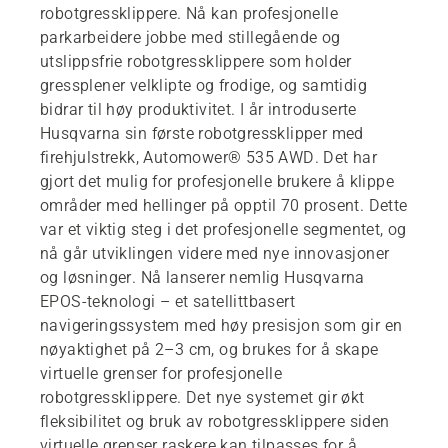
robotgressklippere. Nå kan profesjonelle
parkarbeidere jobbe med stillegående og
utslippsfrie robotgressklippere som holder
gressplener velklipte og frodige, og samtidig
bidrar til høy produktivitet. I år introduserte
Husqvarna sin første robotgressklipper med
firehjulstrekk, Automower® 535 AWD. Det har
gjort det mulig for profesjonelle brukere å klippe
områder med hellinger på opptil 70 prosent. Dette
var et viktig steg i det profesjonelle segmentet, og
nå går utviklingen videre med nye innovasjoner
og løsninger. Nå lanserer nemlig Husqvarna
EPOS-teknologi – et satellittbasert
navigeringssystem med høy presisjon som gir en
nøyaktighet på 2–3 cm, og brukes for å skape
virtuelle grenser for profesjonelle
robotgressklippere. Det nye systemet gir økt
fleksibilitet og bruk av robotgressklippere siden
virtuelle grenser raskere kan tilpasses for å