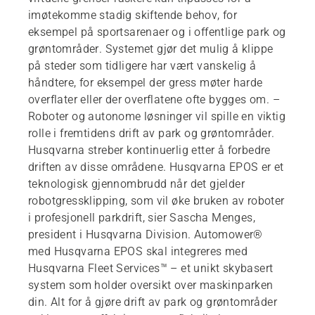
imøtekomme stadig skiftende behov, for
eksempel på sportsarenaer og i offentlige park og
grøntområder. Systemet gjør det mulig å klippe
på steder som tidligere har vært vanskelig å
håndtere, for eksempel der gress møter harde
overflater eller der overflatene ofte bygges om. –
Roboter og autonome løsninger vil spille en viktig
rolle i fremtidens drift av park og grøntområder.
Husqvarna streber kontinuerlig etter å forbedre
driften av disse områdene. Husqvarna EPOS er et
teknologisk gjennombrudd når det gjelder
robotgressklipping, som vil øke bruken av roboter
i profesjonell parkdrift, sier Sascha Menges,
president i Husqvarna Division. Automower®
med Husqvarna EPOS skal integreres med
Husqvarna Fleet Services™ – et unikt skybasert
system som holder oversikt over maskinparken
din. Alt for å gjøre drift av park og grøntområder