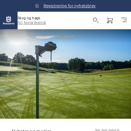
Registrering for nyhetsbrev
Skog og hage
NO, Norsk Bokmål
Presserom